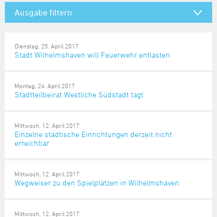
Steuer- und Abgabenangelegenheiten
Schulkindergarten
Schule
Wirtschaftsstruktur
Kulturzentrum Pumpwerk
Ausgabe filtern
Formulare
Regionale Kooperationen
Stadt Wilhelmshaven
Unterkünfte
Umwelt-, Natur- und Klimaschutz
Stadtarchiv
Sterbefall
Maritime Meile
Mitteilungsart
Online-Terminvergabe
Unternehmensnachfolge
Verkehr und Mobilität
Stadtbibliothek
Studium
Museen und Ausstellungen
Politik & Verwaltung
Unterstützung für ExistenzgründerInnen
Dienstag, 25. April 2017
Wohnen, Bauen
Volkshochschule
Stadt Wilhelmshaven will Feuerwehr entlasten
Umzug und Neubürger
Schiffe, Häfen und Meer erleben
Pressemitteilungen
Zukunftsregion JadeBay
Wahlen
Weiterbildung
Wohnen und Verbrauchen
Sportangebot
Ratsinformationssystem
Montag, 24. April 2017
Städtepartnerschaften
Städtische Dienststellen
Stadtteilbeirat Westliche Südstadt tagt
Stadtpark
Stadtrecht
Tag des offenen Denkmals
Telefonverzeichnis
Mittwoch, 12. April 2017
Einzelne städtische Einrichtungen derzeit nicht
Veranstaltungsorte
erreichbar
Mittwoch, 12. April 2017
Wegweiser zu den Spielplätzen in Wilhelmshaven
Mittwoch, 12. April 2017