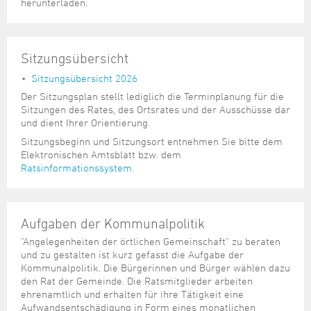
Steuer- und Abgabenangelegenheiten
Schulkindergarten
herunterladen.
Schule
Wirtschaftsstruktur
Kulturzentrum Pumpwerk
Formulare
Regionale Kooperationen
Stadt Wilhelmshaven
Unterkünfte
Umwelt-, Natur- und Klimaschutz
Stadtarchiv
Sterbefall
Maritime Meile
Online-Terminvergabe
Unternehmensnachfolge
Verkehr und Mobilität
Stadtbibliothek
Studium
Museen und Ausstellungen
Sitzungsübersicht
Politik & Verwaltung
Unterstützung für ExistenzgründerInnen
Wohnen, Bauen
Volkshochschule
Sitzungsübersicht 2026
Umzug und Neubürger
Schiffe, Häfen und Meer erleben
Pressemitteilungen
Zukunftsregion JadeBay
Wahlen
Weiterbildung
Der Sitzungsplan stellt lediglich die Terminplanung für die
Wohnen und Verbrauchen
Sportangebot
Ratsinformationssystem
Sitzungen des Rates, des Ortsrates und der Ausschüsse dar
und dient Ihrer Orientierung.
Städtepartnerschaften
Städtische Dienststellen
Sitzungsbeginn und Sitzungsort entnehmen Sie bitte dem
Stadtpark
Elektronischen Amtsblatt bzw. dem
Stadtrecht
Ratsinformationssystem
.
Tag des offenen Denkmals
Telefonverzeichnis
Veranstaltungsorte
Aufgaben der Kommunalpolitik
"Angelegenheiten der örtlichen Gemeinschaft" zu beraten
und zu gestalten ist kurz gefasst die Aufgabe der
Kommunalpolitik. Die Bürgerinnen und Bürger wählen dazu
den Rat der Gemeinde. Die Ratsmitglieder arbeiten
ehrenamtlich und erhalten für ihre Tätigkeit eine
Aufwandsentschädigung in Form eines monatlichen