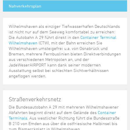
Steuer- und Abgabenangelegenheiten
Schulkindergarten
Schule
Wirtschaftsstruktur
Kulturzentrum Pumpwerk
Nahverkehrsplan
Formulare
Regionale Kooperationen
Stadt Wilhelmshaven
Unterkünfte
Umwelt-, Natur- und Klimaschutz
Stadtarchiv
Sterbefall
Maritime Meile
Online-Terminvergabe
Unternehmensnachfolge
Verkehr und Mobilität
Stadtbibliothek
Studium
Museen und Ausstellungen
Politik & Verwaltung
Unterstützung für ExistenzgründerInnen
Wilhelmshaven als einziger Tiefwasserhafen Deutschlands
Wohnen, Bauen
Volkshochschule
ist nicht nur auf dem Seeweg komfortabel zu erreichen:
Umzug und Neubürger
Schiffe, Häfen und Meer erleben
Pressemitteilungen
Zukunftsregion JadeBay
Die Autobahn A 29 führt direkt in den
Container Terminal
Wahlen
Weiterbildung
Wohnen und Verbrauchen
Sportangebot
Wilhelmshaven
(CTW), mit der Bahn erreichen Sie
Ratsinformationssystem
Wilhelmshaven umsteigefrei u.a. von Osnabrück und
Städtepartnerschaften
Bremen, mehrere Fernbuslinien bieten Direktverbindungen
Städtische Dienststellen
aus verschiedenen Metropolen an, und der
Stadtpark
Stadtrecht
JadeWeserAIRPORT kann dank seiner modernen
Ausstattung selbst bei schlechten Sichtverhältnissen
Tag des offenen Denkmals
Telefonverzeichnis
angeflogen werden.
Veranstaltungsorte
Straßenverkehrsnetz
Die Bundesautobahn A 29 mit mehreren Wilhelmshavener
Abfahrten beginnt direkt auf dem Gelände des
Container
Terminals
. Aus westlicher Richtung führt die Bundesstraße
B 210 von Emden aus über die ostfriesische Halbinsel bis
zum Bismarckplatz in Wilhelmshaven.