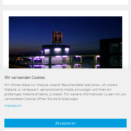
Wir verwenden Cookies
Wir können diese zur Analyse unserer Besucherdaten platzieren, um unsere
Website zu verbessern, personalisierte Inhalte anzuzeigen und Ihnen ein
großartiges Website-Erlebnis zu bieten. Für weitere Informationen zu den von uns
verwendeten Cookies öffnen Sie die Einstellungen.
Impressum
Sitemap
Kontakt
Impressum
Datenschutz
Barrierefreiheit
Pressemeldungen
Akzeptieren