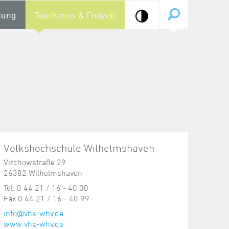
dung
Tourismus & Freizeit
Volkshochschule Wilhelmshaven
Virchowstraße 29
26382 Wilhelmshaven
Tel. 0 44 21 / 16 - 40 00
Fax 0 44 21 / 16 - 40 99
info@vhs-whv.de
www.vhs-whv.de