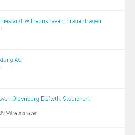
 Friesland-Wilhelmshaven, Frauenfragen
n
ildung AG
n
ven Oldenburg Elsfleth, Studienort
389 Wilhelmshaven