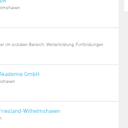
GbR
helmshaven
er im sozialen Bereich; Weiterbildung, Fortbildungen
n-Akademie GmbH
mshaven
 Friesland-Wilhelmshaven
n