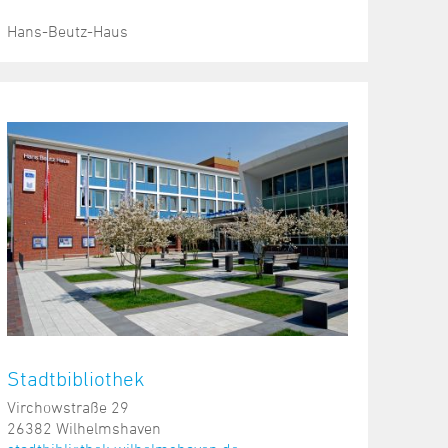
Hans-Beutz-Haus
Stadtbibliothek
Virchowstraße 29
26382 Wilhelmshaven