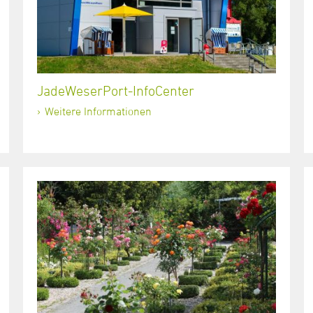
JadeWeserPort-InfoCenter
Weitere Informationen