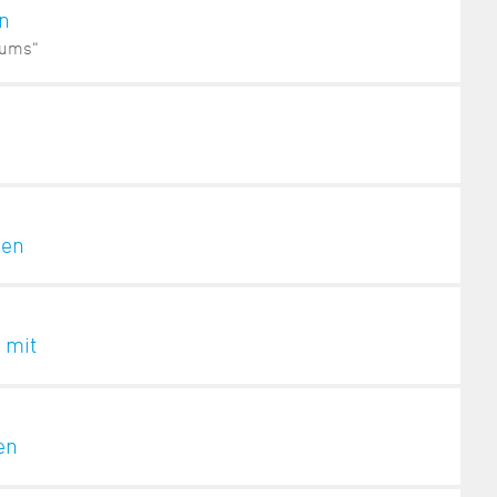
n
rums“
hen
 mit
en