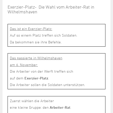
Steuer- und Abgabenangelegenheiten
Schulkindergarten
Schule
Wirtschaftsstruktur
Kulturzentrum Pumpwerk
Formulare
Regionale Kooperationen
Stadt Wilhelmshaven
Unterkünfte
Exerzier-Platz- Die Wahl vom Arbeiter-Rat in
Umwelt-, Natur- und Klimaschutz
Stadtarchiv
Wilhelmshaven
Sterbefall
Maritime Meile
Online-Terminvergabe
Unternehmensnachfolge
Verkehr und Mobilität
Stadtbibliothek
Studium
Museen und Ausstellungen
Politik & Verwaltung
Unterstützung für ExistenzgründerInnen
Wohnen, Bauen
Volkshochschule
Umzug und Neubürger
Schiffe, Häfen und Meer erleben
Das ist ein Exerzier-Platz:
Pressemitteilungen
Zukunftsregion JadeBay
Wahlen
Weiterbildung
Auf so einem Platz treffen sich Soldaten.
Wohnen und Verbrauchen
Sportangebot
Ratsinformationssystem
Da bekommen sie ihre Befehle.
Städtepartnerschaften
Städtische Dienststellen
Stadtpark
Stadtrecht
Das passierte in Wilhelmshaven
Tag des offenen Denkmals
Telefonverzeichnis
am 6. November:
Veranstaltungsorte
Die Arbeiter von der Werft treffen sich
auf dem
Exerzier-Platz
.
Die Arbeiter sollen die Soldaten unterstützen.
Zuerst wählen die Arbeiter
eine kleine Gruppe: den
Arbeiter-Rat
.