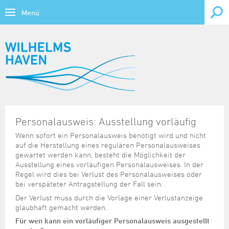
Menü
Bürgerservice
Themen
Wirtschaft, Forschung & Bildung
Übersicht
Lebenslagen
Wirtschaftsstandort
Tourismus & Freizeit
Behinderung
Übersicht
Übersicht
Verwaltung online
Wirtschaftsförderung
Tourismus
Kontrast
Bildung
Ausweis und Pass
CTW - Container Terminal Wilhelmshaven
Personalausweis: Ausstellung vorläufig
Übersicht
Übersicht
Übersicht
Forschung & Bildung
Veranstaltungskalender
Gesundheit
Bauen
Gewerbeflächen
Wenn sofort ein Personalausweis benötigt wird und nicht
Ausschreibungen, Vergaben
Ansprechpartner
Stadtporträt
auf die Herstellung eines regulären Personalausweises
Kirche, Religion
Übersicht
Übersicht
Daten und Fakten
Kultur und Freizeit
Fahrzeug und Verkehr
Gewerbeimmobilien
gewartet werden kann, besteht die Möglichkeit der
Bundes-/Landesbehörden
BIWAQ V
Sehenswürdigkeiten
Kriminalprävention
Forschung und Lehre
Heutige Veranstaltungen
Ausstellung eines vorläufigen Personalausweises. In der
Familie und Kinder
Hafenbereiche und Terminals
Übersicht
Übersicht
Jobs, Karriere
Beflaggungskalender
Finanzierungshilfen
Prospektmaterial
Regel wird dies bei Verlust des Personalausweises oder
Notrufe/Notdienste
Jade Hochschule
Vorschau 7 Tage
bei verspäteter Antragstellung der Fall sein.
Geburt
Infrastruktur
Archiv
Freizeithinweise
Bauleitplanung
Infomaterial und Links
Übersicht
Gezeitenkalender
Bundeswehr
Senioren
Musikschule
Vorschau 1 Monat
Der Verlust muss durch die Vorlage einer Verlustanzeige
Heirat und Partnerschaft
Regionalmanagement Strukturwandel Kohleausstieg
Datenkatalog
Informationsparcours Revolution 18/19
glaubhaft gemacht werden.
Dienstleistungen von A bis Z
KMU-Programm
Stellenausschreibungen der Stadt
Großveranstaltungen
Soziales
Schulen
Ruhestand und Alter
Standortdaten
Statistische Veröffentlichungen
Kultureinrichtungen
Für wen kann ein vorläufiger Personalausweis ausgestellt
Elektronisches Amtsblatt für die Stadt Wilhelmshaven
Krisenhilfe
Ausbildung & Studium
Tourist-Card