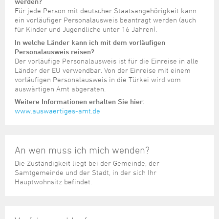
Steuer- und Abgabenangelegenheiten
Schulkindergarten
werden?
Schule
Wirtschaftsstruktur
Kulturzentrum Pumpwerk
Für jede Person mit deutscher Staatsangehörigkeit kann
Formulare
Regionale Kooperationen
Stadt Wilhelmshaven
Unterkünfte
Umwelt-, Natur- und Klimaschutz
Stadtarchiv
ein vorläufiger Personalausweis beantragt werden (auch
Sterbefall
Maritime Meile
Online-Terminvergabe
Unternehmensnachfolge
für Kinder und Jugendliche unter 16 Jahren).
Verkehr und Mobilität
Stadtbibliothek
Studium
Museen und Ausstellungen
In welche Länder kann ich mit dem vorläufigen
Politik & Verwaltung
Unterstützung für ExistenzgründerInnen
Wohnen, Bauen
Volkshochschule
Personalausweis reisen?
Umzug und Neubürger
Schiffe, Häfen und Meer erleben
Pressemitteilungen
Zukunftsregion JadeBay
Der vorläufige Personalausweis ist für die Einreise in alle
Wahlen
Weiterbildung
Länder der EU verwendbar. Von der Einreise mit einem
Wohnen und Verbrauchen
Sportangebot
Ratsinformationssystem
vorläufigen Personalausweis in die Türkei wird vom
Städtepartnerschaften
auswärtigen Amt abgeraten.
Städtische Dienststellen
Weitere Informationen erhalten Sie hier:
Stadtpark
Stadtrecht
www.auswaertiges-amt.de
Tag des offenen Denkmals
Telefonverzeichnis
Veranstaltungsorte
An wen muss ich mich wenden?
Die Zuständigkeit liegt bei der Gemeinde, der
Samtgemeinde und der Stadt, in der sich Ihr
Hauptwohnsitz befindet.