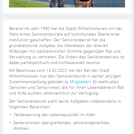
Steuer- und Abgabenangelegenheiten
Schulkindergarten
Schule
Wirtschaftsstruktur
Kulturzentrum Pumpwerk
Formulare
Regionale Kooperationen
Stadt Wilhelmshaven
Unterkünfte
Umwelt-, Natur- und Klimaschutz
Stadtarchiv
Sterbefall
Maritime Meile
Online-Terminvergabe
Unternehmensnachfolge
Verkehr und Mobilität
Stadtbibliothek
Studium
Museen und Ausstellungen
Politik & Verwaltung
Unterstützung für ExistenzgründerInnen
Bereits im Jahr 1982 hat die Stadt Wilhelmshaven mit der
Wohnen, Bauen
Volkshochschule
Umzug und Neubürger
Schiffe, Häfen und Meer erleben
Wahl eines Seniorenbeirats auf kommunaler Ebene eine
Pressemitteilungen
Zukunftsregion JadeBay
Institution geschaffen. Der Seniorenbeirat hat die
Wahlen
Weiterbildung
Wohnen und Verbrauchen
Sportangebot
grundsätzliche Aufgabe, die Interessen der älteren
Ratsinformationssystem
Mitbürger mit sachdienlicher Stimme gegenüber Rat und
Städtepartnerschaften
Verwaltung zu vertreten. Die Arbeit des Seniorenbeirats ist
Städtische Dienststellen
dabei parteipolitisch und konfessionell neutral.
Stadtpark
Stadtrecht
Mit Beschluss vom 16.02.2022 hat der Rat der Stadt
Tag des offenen Denkmals
Wilhelmshaven nun den Seniorenbeirat in seiner jetzigen
Telefonverzeichnis
Zusammenstellung gebildet (s.
Mitglieder
). Er steht allen
Veranstaltungsorte
Senioren und Seniorinnen, die für ihren Lebensbereich Rat
und Hilfe suchen, ehrenamtlich zur Verfügung.
Der Seniorenbeirat sieht seine Aufgaben insbesondere in
folgenden Bereichen:
Verbesserung der Lebensqualität im Alter
Generationen übergreifendes, seniorengerechtes
Wohnen