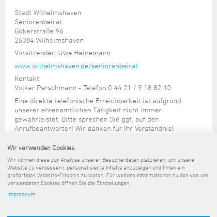
Stadt Wilhelmshaven
Seniorenbeirat
Gökerstraße 96
26384 Wilhelmshaven
Vorsitzender: Uwe Heinemann
www.wilhelmshaven.de/seniorenbeirat
Kontakt
Volker Perschmann - Telefon 0 44 21 / 9 18 82 10
Eine direkte telefonische Erreichbarkeit ist aufgrund
unserer ehrenamtlichen Tätigkeit nicht immer
gewährleistet. Bitte sprechen Sie ggf. auf den
Anrufbeantworter! Wir danken für Ihr Verständnis!
Email:
info@seniorenbeirat-wilhelmshaven.de
Wir verwenden Cookies
AKTUELLES VOM SENIORENBEIRAT
Wir können diese zur Analyse unserer Besucherdaten platzieren, um unsere
www.seniorenbeirat-wilhelmshaven.de
Website zu verbessern, personalisierte Inhalte anzuzeigen und Ihnen ein
großartiges Website-Erlebnis zu bieten. Für weitere Informationen zu den von uns
verwendeten Cookies öffnen Sie die Einstellungen.
Impressum
Sitemap
Kontakt
Impressum
Datenschutz
Barrierefreiheit
Pressemeldungen