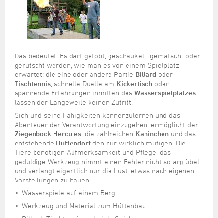
Steuer- und Abgabenangelegenheiten
Schulkindergarten
Schule
Wirtschaftsstruktur
Kulturzentrum Pumpwerk
Formulare
Regionale Kooperationen
Stadt Wilhelmshaven
Unterkünfte
Umwelt-, Natur- und Klimaschutz
Stadtarchiv
Sterbefall
Maritime Meile
Online-Terminvergabe
Unternehmensnachfolge
Verkehr und Mobilität
Stadtbibliothek
Studium
Museen und Ausstellungen
Politik & Verwaltung
Unterstützung für ExistenzgründerInnen
Wohnen, Bauen
Volkshochschule
Umzug und Neubürger
Schiffe, Häfen und Meer erleben
Das bedeutet: Es darf getobt, geschaukelt, gematscht oder
Pressemitteilungen
Zukunftsregion JadeBay
gerutscht werden, wie man es von einem Spielplatz
Wahlen
Weiterbildung
Wohnen und Verbrauchen
Sportangebot
erwartet; die eine oder andere Partie
Billard
oder
Ratsinformationssystem
Tischtennis
, schnelle Duelle am
Kickertisch
oder
Städtepartnerschaften
Städtische Dienststellen
spannende Erfahrungen inmitten des
Wasserspielplatzes
lassen der Langeweile keinen Zutritt.
Stadtpark
Stadtrecht
Sich und seine Fähigkeiten kennenzulernen und das
Tag des offenen Denkmals
Abenteuer der Verantwortung einzugehen, ermöglicht der
Telefonverzeichnis
Ziegenbock Hercules
, die zahlreichen
Kaninchen
und das
Veranstaltungsorte
entstehende
Hüttendorf
den nur wirklich mutigen. Die
Tiere benötigen Aufmerksamkeit und Pflege, das
geduldige Werkzeug nimmt einen Fehler nicht so arg übel
und verlangt eigentlich nur die Lust, etwas nach eigenen
Vorstellungen zu bauen.
Wasserspiele auf einem Berg
Werkzeug und Material zum Hüttenbau