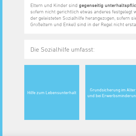
Eltern und Kinder sind
gegenseitig unterhaltspfli
sofern nicht gerichtlich etwas anderes festgelegt 
der geleisteten Sozialhilfe herangezogen, sofern si
Großeltern und Enkel) sind in der Regel nicht ersta
Die Sozialhilfe umfasst:
Grundsicherung im Alter
Hilfe zum Lebensunterhalt
und bei Erwerbsminderun