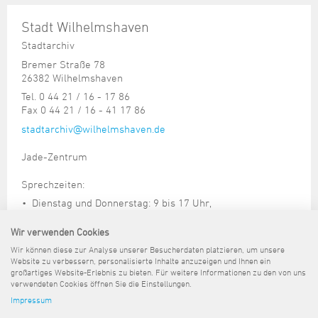
Stadt Wilhelmshaven
Stadtarchiv
Bremer Straße 78
26382 Wilhelmshaven
Tel. 0 44 21 / 16 - 17 86
Fax 0 44 21 / 16 - 41 17 86
stadtarchiv@wilhelmshaven.de
Jade-Zentrum
Sprechzeiten:
Dienstag und Donnerstag: 9 bis 17 Uhr,
Mittwoch: 9 bis 15.30 Uhr
Wir verwenden Cookies
Für den Besuch des Lesesaals ist unbedingt eine vorherige
Wir können diese zur Analyse unserer Besucherdaten platzieren, um unsere
telefonische oder schriftliche Anmeldung erforderlich.
Website zu verbessern, personalisierte Inhalte anzuzeigen und Ihnen ein
großartiges Website-Erlebnis zu bieten. Für weitere Informationen zu den von uns
verwendeten Cookies öffnen Sie die Einstellungen.
Impressum
Sitemap
Kontakt
Impressum
Datenschutz
Barrierefreiheit