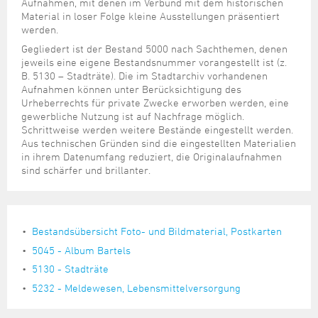
Steuer- und Abgabenangelegenheiten
Schulkindergarten
Aufnahmen, mit denen im Verbund mit dem historischen
Schule
Wirtschaftsstruktur
Kulturzentrum Pumpwerk
Material in loser Folge kleine Ausstellungen präsentiert
Formulare
Regionale Kooperationen
Stadt Wilhelmshaven
Unterkünfte
Umwelt-, Natur- und Klimaschutz
Stadtarchiv
werden.
Sterbefall
Maritime Meile
Online-Terminvergabe
Unternehmensnachfolge
Gegliedert ist der Bestand 5000 nach Sachthemen, denen
Verkehr und Mobilität
Stadtbibliothek
Studium
Museen und Ausstellungen
jeweils eine eigene Bestandsnummer vorangestellt ist (z.
Politik & Verwaltung
Unterstützung für ExistenzgründerInnen
Wohnen, Bauen
Volkshochschule
B. 5130 – Stadträte). Die im Stadtarchiv vorhandenen
Umzug und Neubürger
Schiffe, Häfen und Meer erleben
Pressemitteilungen
Zukunftsregion JadeBay
Aufnahmen können unter Berücksichtigung des
Wahlen
Weiterbildung
Urheberrechts für private Zwecke erworben werden, eine
Wohnen und Verbrauchen
Sportangebot
Ratsinformationssystem
gewerbliche Nutzung ist auf Nachfrage möglich.
Städtepartnerschaften
Schrittweise werden weitere Bestände eingestellt werden.
Städtische Dienststellen
Aus technischen Gründen sind die eingestellten Materialien
Stadtpark
in ihrem Datenumfang reduziert, die Originalaufnahmen
Stadtrecht
sind schärfer und brillanter.
Tag des offenen Denkmals
Telefonverzeichnis
Veranstaltungsorte
Bestandsübersicht Foto- und Bildmaterial, Postkarten
5045 - Album Bartels
5130 - Stadträte
5232 - Meldewesen, Lebensmittelversorgung