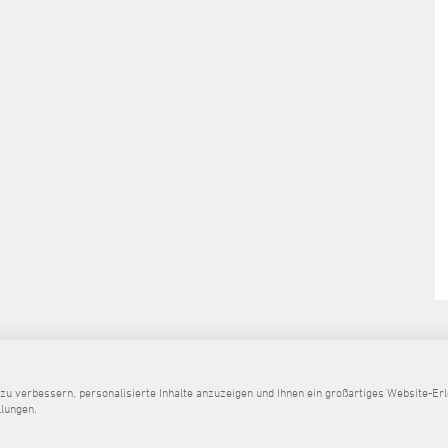
Sitemap
Kontakt
Impressum
Dat
 verbessern, personalisierte Inhalte anzuzeigen und Ihnen ein großartiges Website-Erle
llungen.