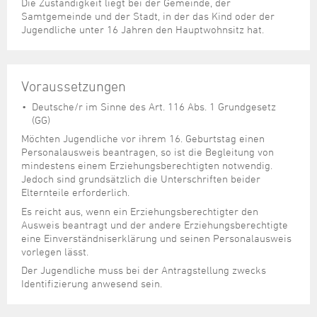
Steuer- und Abgabenangelegenheiten
Schulkindergarten
Die Zuständigkeit liegt bei der Gemeinde, der
Schule
Wirtschaftsstruktur
Kulturzentrum Pumpwerk
Samtgemeinde und der Stadt, in der das Kind oder der
Formulare
Regionale Kooperationen
Stadt Wilhelmshaven
Unterkünfte
Umwelt-, Natur- und Klimaschutz
Stadtarchiv
Jugendliche unter 16 Jahren den Hauptwohnsitz hat.
Sterbefall
Maritime Meile
Online-Terminvergabe
Unternehmensnachfolge
Verkehr und Mobilität
Stadtbibliothek
Studium
Museen und Ausstellungen
Politik & Verwaltung
Unterstützung für ExistenzgründerInnen
Wohnen, Bauen
Volkshochschule
Umzug und Neubürger
Schiffe, Häfen und Meer erleben
Voraussetzungen
Pressemitteilungen
Zukunftsregion JadeBay
Wahlen
Weiterbildung
Wohnen und Verbrauchen
Sportangebot
Deutsche/r im Sinne des Art. 116 Abs. 1 Grundgesetz
Ratsinformationssystem
(GG)
Städtepartnerschaften
Städtische Dienststellen
Möchten Jugendliche vor ihrem 16. Geburtstag einen
Stadtpark
Personalausweis beantragen, so ist die Begleitung von
Stadtrecht
mindestens einem Erziehungsberechtigten notwendig.
Tag des offenen Denkmals
Jedoch sind grundsätzlich die Unterschriften beider
Telefonverzeichnis
Elternteile erforderlich.
Veranstaltungsorte
Es reicht aus, wenn ein Erziehungsberechtigter den
Ausweis beantragt und der andere Erziehungsberechtigte
eine Einverständniserklärung und seinen Personalausweis
vorlegen lässt.
Der Jugendliche muss bei der Antragstellung zwecks
Identifizierung anwesend sein.