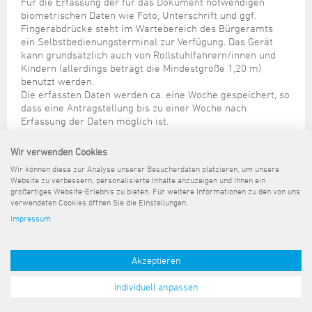
Für die Erfassung der für das Dokument notwendigen
biometrischen Daten wie Foto, Unterschrift und ggf.
Fingerabdrücke steht im Wartebereich des Bürgeramts
ein Selbstbedienungsterminal zur Verfügung. Das Gerät
kann grundsätzlich auch von Rollstuhlfahrern/innen und
Kindern (allerdings beträgt die Mindestgröße 1,20 m)
benutzt werden.
Die erfassten Daten werden ca. eine Woche gespeichert, so
dass eine Antragstellung bis zu einer Woche nach
Erfassung der Daten möglich ist.
Sollten die von Ihnen erfassten Daten dann von der
Sachbearbeitung im Beantragungsverfahren abgerufen
Wir verwenden Cookies
werden, sind die Kosten in Höhe von 6,00 € zusammen mit
Wir können diese zur Analyse unserer Besucherdaten platzieren, um unsere
der Dokumentengebühr zu entrichten.
Website zu verbessern, personalisierte Inhalte anzuzeigen und Ihnen ein
großartiges Website-Erlebnis zu bieten. Für weitere Informationen zu den von uns
verwendeten Cookies öffnen Sie die Einstellungen.
Impressum
Sitemap
Kontakt
Impressum
Datenschutz
Barrierefreiheit
Pressemeldungen
Akzeptieren
Individuell anpassen