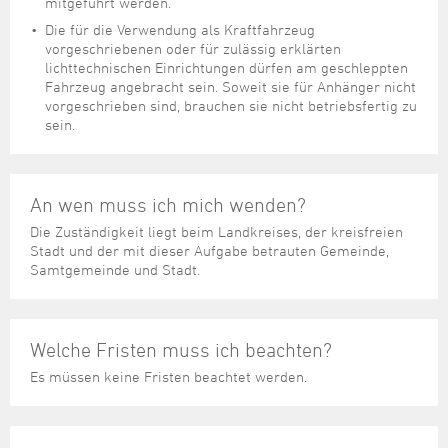
Steuer- und Abgabenangelegenheiten
Schulkindergarten
mitgeführt werden.
Schule
Wirtschaftsstruktur
Kulturzentrum Pumpwerk
Formulare
Regionale Kooperationen
Stadt Wilhelmshaven
Unterkünfte
Die für die Verwendung als Kraftfahrzeug
Umwelt-, Natur- und Klimaschutz
Stadtarchiv
Sterbefall
Maritime Meile
vorgeschriebenen oder für zulässig erklärten
Online-Terminvergabe
Unternehmensnachfolge
lichttechnischen Einrichtungen dürfen am geschleppten
Verkehr und Mobilität
Stadtbibliothek
Studium
Museen und Ausstellungen
Fahrzeug angebracht sein. Soweit sie für Anhänger nicht
Politik & Verwaltung
Unterstützung für ExistenzgründerInnen
Wohnen, Bauen
Volkshochschule
vorgeschrieben sind, brauchen sie nicht betriebsfertig zu
Umzug und Neubürger
Schiffe, Häfen und Meer erleben
Pressemitteilungen
Zukunftsregion JadeBay
sein.
Wahlen
Weiterbildung
Wohnen und Verbrauchen
Sportangebot
Ratsinformationssystem
Städtepartnerschaften
Städtische Dienststellen
An wen muss ich mich wenden?
Stadtpark
Stadtrecht
Die Zuständigkeit liegt beim Landkreises, der kreisfreien
Tag des offenen Denkmals
Stadt und der mit dieser Aufgabe betrauten Gemeinde,
Telefonverzeichnis
Samtgemeinde und Stadt.
Veranstaltungsorte
Welche Fristen muss ich beachten?
Es müssen keine Fristen beachtet werden.