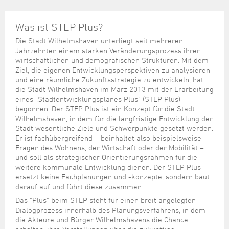
Steuer- und Abgabenangelegenheiten
Schulkindergarten
Schule
Wirtschaftsstruktur
Kulturzentrum Pumpwerk
Formulare
Regionale Kooperationen
Stadt Wilhelmshaven
Unterkünfte
Umwelt-, Natur- und Klimaschutz
Stadtarchiv
Sterbefall
Maritime Meile
Was ist STEP Plus?
Online-Terminvergabe
Unternehmensnachfolge
Verkehr und Mobilität
Stadtbibliothek
Studium
Museen und Ausstellungen
Die Stadt Wilhelmshaven unterliegt seit mehreren
Politik & Verwaltung
Unterstützung für ExistenzgründerInnen
Jahrzehnten einem starken Veränderungsprozess ihrer
Wohnen, Bauen
Volkshochschule
Umzug und Neubürger
Schiffe, Häfen und Meer erleben
wirtschaftlichen und demografischen Strukturen. Mit dem
Pressemitteilungen
Zukunftsregion JadeBay
Wahlen
Weiterbildung
Ziel, die eigenen Entwicklungsperspektiven zu analysieren
Wohnen und Verbrauchen
Sportangebot
und eine räumliche Zukunftsstrategie zu entwickeln, hat
Ratsinformationssystem
die Stadt Wilhelmshaven im März 2013 mit der Erarbeitung
Städtepartnerschaften
Städtische Dienststellen
eines „Stadtentwicklungsplanes Plus" (STEP Plus)
Stadtpark
begonnen. Der STEP Plus ist ein Konzept für die Stadt
Stadtrecht
Wilhelmshaven, in dem für die langfristige Entwicklung der
Tag des offenen Denkmals
Stadt wesentliche Ziele und Schwerpunkte gesetzt werden.
Telefonverzeichnis
Er ist fachübergreifend – beinhaltet also beispielsweise
Veranstaltungsorte
Fragen des Wohnens, der Wirtschaft oder der Mobilität –
und soll als strategischer Orientierungsrahmen für die
weitere kommunale Entwicklung dienen. Der STEP Plus
ersetzt keine Fachplanungen und -konzepte, sondern baut
darauf auf und führt diese zusammen.
Das "Plus" beim STEP steht für einen breit angelegten
Dialogprozess innerhalb des Planungsverfahrens, in dem
die Akteure und Bürger Wilhelmshavens die Chance