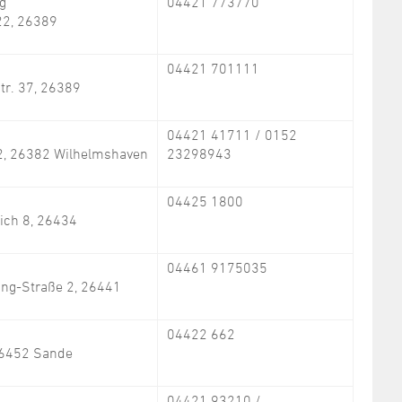
ng
04421 773770
22, 26389
04421 701111
tr. 37, 26389
04421 41711 / 0152
2, 26382 Wilhelmshaven
23298943
04425 1800
ich 8, 26434
04461 9175035
ing-Straße 2, 26441
04422 662
 26452 Sande
04421 93210 /