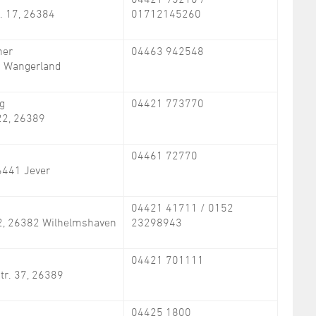
. 17, 26384
01712145260
ner
04463 942548
4 Wangerland
ng
04421 773770
22, 26389
04461 72770
6441 Jever
04421 41711 / 0152
2, 26382 Wilhelmshaven
23298943
04421 701111
tr. 37, 26389
04425 1800