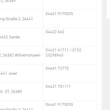
22, 26389
04461 9175035
ing-Straße 2, 26441
04422 662
 26452 Sande
04421 41711 / 0152
2, 26382 Wilhelmshaven
23298943
04461 72770
6441 Jever
04421 701111
tr. 37, 26389
04461 9175035
ing-Straße 2, 26441