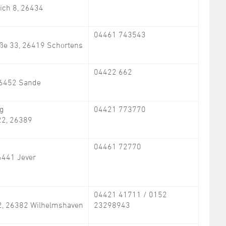
ich 8, 26434
04461 743543
ße 33, 26419 Schortens
04422 662
 26452 Sande
ng
04421 773770
22, 26389
04461 72770
6441 Jever
04421 41711 / 0152
2, 26382 Wilhelmshaven
23298943