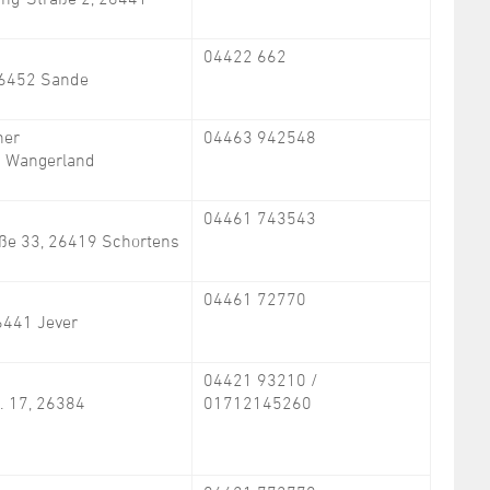
04422 662
 26452 Sande
ner
04463 942548
4 Wangerland
04461 743543
ße 33, 26419 Schortens
04461 72770
6441 Jever
04421 93210 /
. 17, 26384
01712145260