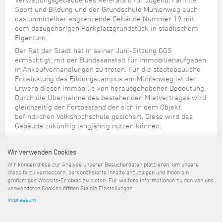
Steuer- und Abgabenangelegenheiten
Schulkindergarten
Schule
Wirtschaftsstruktur
Kulturzentrum Pumpwerk
Sport und Bildung und der Grundschule Mühlenweg auch
Formulare
Regionale Kooperationen
Stadt Wilhelmshaven
Unterkünfte
Umwelt-, Natur- und Klimaschutz
Stadtarchiv
das unmittelbar angrenzende Gebäude Nummer 19 mit
Sterbefall
Maritime Meile
dem dazugehörigen Parkplatzgrundstück in städtischem
Online-Terminvergabe
Unternehmensnachfolge
Verkehr und Mobilität
Stadtbibliothek
Eigentum.
Studium
Museen und Ausstellungen
Politik & Verwaltung
Unterstützung für ExistenzgründerInnen
Wohnen, Bauen
Volkshochschule
Der Rat der Stadt hat in seiner Juni-Sitzung GGS
Umzug und Neubürger
Schiffe, Häfen und Meer erleben
ermächtigt, mit der Bundesanstalt für Immobilienaufgaben
Pressemitteilungen
Zukunftsregion JadeBay
Wahlen
Weiterbildung
in Ankaufverhandlungen zu treten. Für die städtebauliche
Wohnen und Verbrauchen
Sportangebot
Ratsinformationssystem
Entwicklung des Bildungscampus am Mühlenweg ist der
Erwerb dieser Immobilie von herausgehobener Bedeutung.
Städtepartnerschaften
Städtische Dienststellen
Durch die Übernahme des bestehenden Mietvertrages wird
Stadtpark
gleichzeitig der Fortbestand der sich in dem Objekt
Stadtrecht
befindlichen Volkshochschule gesichert. Diese wird das
Tag des offenen Denkmals
Gebäude zukünftig langjährig nutzen können.
Telefonverzeichnis
Veranstaltungsorte
Wir verwenden Cookies
Simone Groh (Betriebsleiterin GGS), Stefan Güsloff (BImA-
Verkaufsteamleiter), Werner Sabisch (VHS-
Wir können diese zur Analyse unserer Besucherdaten platzieren, um unsere
Geschäftsführer), Harald Wilke (GGS). Foto: GGS
Website zu verbessern, personalisierte Inhalte anzuzeigen und Ihnen ein
großartiges Website-Erlebnis zu bieten. Für weitere Informationen zu den von uns
verwendeten Cookies öffnen Sie die Einstellungen.
Impressum
Sitemap
Kontakt
Impressum
Datenschutz
Barrierefreiheit
Pressemeldungen