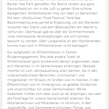
Banter See Park genießen. Die Teams reisten aus ganz
Deutschland an, um in die Luft zu gehen. Eine schöne
Gelegenheit, Wilhelmshaven mal von oben zu betrachten.
Mit dem „Multikulinair Food Festival" fand das
Ballonmeeting eine perfekte Ergänzung, um die Wartezeit
zwischen den Starts und dem Ballonglühen am Abend zu
verkürzen. Überhaupt gab es über die Sommermonate
viele interessante Veranstaltungen, die sich lohnten,
besucht zu werden. Über Langeweile an den Wochenenden
konnte man sich in Wilhelmshaven nicht beklagen!
Gut aufgestellt ist Wilhelmshaven in Sachen
Bürgerengagement. Wie jede andere Stadt ist
Wilhelmshaven ganz existenziell darauf angewiesen, dass
sich Menschen in ihr Gemeinwesen einbringen. Deshalb
möchte ich zum Jahresausklang allen danken, die in den
unterschiedlichsten Bereichen „mitmischen" und
mitgestalten. Ihr Einsatz im Großen wie im Kleinen, in der
Öffentlichkeit wie im Hintergrund, ist gelebte Solidarität
und unverzichtbar für unser Gemeinwesen. Meine
Gedanken richten sich aber auch an all diejenigen, die über
die Feiertage für unsere Gemeinschaft arbeiten: Die
Mitarbeiterinnen und Mitarbeiter im Klinikum, in den
Jugendhilfe- und Senioreneinrichtungen, Polizei und