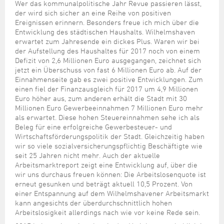
Steuer- und Abgabenangelegenheiten
Schulkindergarten
Wer das kommunalpolitische Jahr Revue passieren lässt,
Schule
Wirtschaftsstruktur
Kulturzentrum Pumpwerk
Formulare
Regionale Kooperationen
Stadt Wilhelmshaven
Unterkünfte
der wird sich sicher an eine Reihe von positiven
Umwelt-, Natur- und Klimaschutz
Stadtarchiv
Ereignissen erinnern. Besonders freue ich mich über die
Sterbefall
Maritime Meile
Online-Terminvergabe
Unternehmensnachfolge
Entwicklung des städtischen Haushalts. Wilhelmshaven
Verkehr und Mobilität
Stadtbibliothek
Studium
Museen und Ausstellungen
erwartet zum Jahresende ein dickes Plus. Waren wir bei
Politik & Verwaltung
Unterstützung für ExistenzgründerInnen
Wohnen, Bauen
Volkshochschule
der Aufstellung des Haushaltes für 2017 noch von einem
Umzug und Neubürger
Schiffe, Häfen und Meer erleben
Defizit von 2,6 Millionen Euro ausgegangen, zeichnet sich
Pressemitteilungen
Zukunftsregion JadeBay
Wahlen
Weiterbildung
jetzt ein Überschuss von fast 6 Millionen Euro ab. Auf der
Wohnen und Verbrauchen
Sportangebot
Ratsinformationssystem
Einnahmenseite gab es zwei positive Entwicklungen. Zum
einen fiel der Finanzausgleich für 2017 um 4,9 Millionen
Städtepartnerschaften
Städtische Dienststellen
Euro höher aus, zum anderen erhält die Stadt mit 30
Stadtpark
Millionen Euro Gewerbeeinnahmen 7 Millionen Euro mehr
Stadtrecht
als erwartet. Diese hohen Steuereinnahmen sehe ich als
Tag des offenen Denkmals
Beleg für eine erfolgreiche Gewerbesteuer- und
Telefonverzeichnis
Wirtschaftsförderungspolitik der Stadt. Gleichzeitig haben
Veranstaltungsorte
wir so viele sozialversicherungspflichtig Beschäftigte wie
seit 25 Jahren nicht mehr. Auch der aktuelle
Arbeitsmarktreport zeigt eine Entwicklung auf, über die
wir uns durchaus freuen können: Die Arbeitslosenquote ist
erneut gesunken und beträgt aktuell 10,5 Prozent. Von
einer Entspannung auf dem Wilhelmshavener Arbeitsmarkt
kann angesichts der überdurchschnittlich hohen
Arbeitslosigkeit allerdings nach wie vor keine Rede sein.