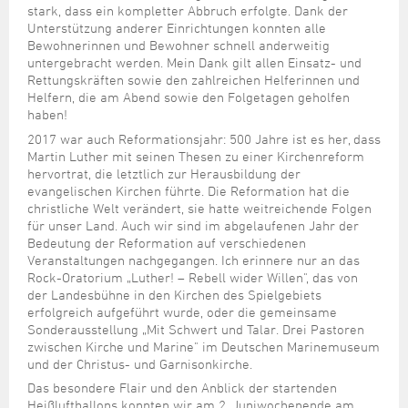
stark, dass ein kompletter Abbruch erfolgte. Dank der
Unterstützung anderer Einrichtungen konnten alle
Bewohnerinnen und Bewohner schnell anderweitig
untergebracht werden. Mein Dank gilt allen Einsatz- und
Rettungskräften sowie den zahlreichen Helferinnen und
Helfern, die am Abend sowie den Folgetagen geholfen
haben!
2017 war auch Reformationsjahr: 500 Jahre ist es her, dass
Martin Luther mit seinen Thesen zu einer Kirchenreform
hervortrat, die letztlich zur Herausbildung der
evangelischen Kirchen führte. Die Reformation hat die
christliche Welt verändert, sie hatte weitreichende Folgen
für unser Land. Auch wir sind im abgelaufenen Jahr der
Bedeutung der Reformation auf verschiedenen
Veranstaltungen nachgegangen. Ich erinnere nur an das
Rock-Oratorium „Luther! – Rebell wider Willen", das von
der Landesbühne in den Kirchen des Spielgebiets
erfolgreich aufgeführt wurde, oder die gemeinsame
Sonderausstellung „Mit Schwert und Talar. Drei Pastoren
zwischen Kirche und Marine" im Deutschen Marinemuseum
und der Christus- und Garnisonkirche.
Das besondere Flair und den Anblick der startenden
Heißluftballons konnten wir am 2. Juniwochenende am