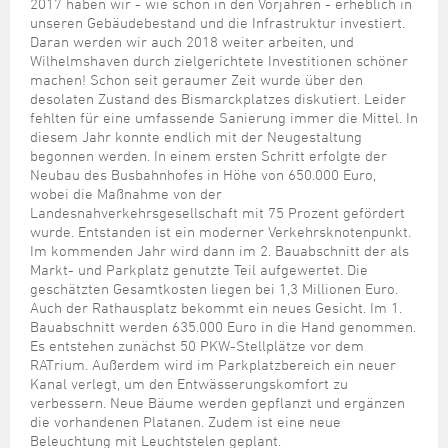
2017 haben wir - wie schon in den Vorjahren - erheblich in
unseren Gebäudebestand und die Infrastruktur investiert.
Daran werden wir auch 2018 weiter arbeiten, und
Wilhelmshaven durch zielgerichtete Investitionen schöner
machen! Schon seit geraumer Zeit wurde über den
desolaten Zustand des Bismarckplatzes diskutiert. Leider
fehlten für eine umfassende Sanierung immer die Mittel. In
diesem Jahr konnte endlich mit der Neugestaltung
begonnen werden. In einem ersten Schritt erfolgte der
Neubau des Busbahnhofes in Höhe von 650.000 Euro,
wobei die Maßnahme von der
Landesnahverkehrsgesellschaft mit 75 Prozent gefördert
wurde. Entstanden ist ein moderner Verkehrsknotenpunkt.
Im kommenden Jahr wird dann im 2. Bauabschnitt der als
Markt- und Parkplatz genutzte Teil aufgewertet. Die
geschätzten Gesamtkosten liegen bei 1,3 Millionen Euro.
Auch der Rathausplatz bekommt ein neues Gesicht. Im 1.
Bauabschnitt werden 635.000 Euro in die Hand genommen.
Es entstehen zunächst 50 PKW-Stellplätze vor dem
RATrium. Außerdem wird im Parkplatzbereich ein neuer
Kanal verlegt, um den Entwässerungskomfort zu
verbessern. Neue Bäume werden gepflanzt und ergänzen
die vorhandenen Platanen. Zudem ist eine neue
Beleuchtung mit Leuchtstelen geplant.