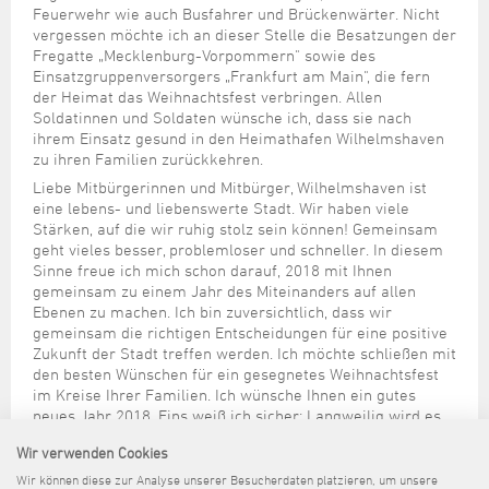
Feuerwehr wie auch Busfahrer und Brückenwärter. Nicht
vergessen möchte ich an dieser Stelle die Besatzungen der
Fregatte „Mecklenburg-Vorpommern" sowie des
Einsatzgruppenversorgers „Frankfurt am Main", die fern
der Heimat das Weihnachtsfest verbringen. Allen
Soldatinnen und Soldaten wünsche ich, dass sie nach
ihrem Einsatz gesund in den Heimathafen Wilhelmshaven
zu ihren Familien zurückkehren.
Liebe Mitbürgerinnen und Mitbürger, Wilhelmshaven ist
eine lebens- und liebenswerte Stadt. Wir haben viele
Stärken, auf die wir ruhig stolz sein können! Gemeinsam
geht vieles besser, problemloser und schneller. In diesem
Sinne freue ich mich schon darauf, 2018 mit Ihnen
gemeinsam zu einem Jahr des Miteinanders auf allen
Ebenen zu machen. Ich bin zuversichtlich, dass wir
gemeinsam die richtigen Entscheidungen für eine positive
Zukunft der Stadt treffen werden. Ich möchte schließen mit
den besten Wünschen für ein gesegnetes Weihnachtsfest
im Kreise Ihrer Familien. Ich wünsche Ihnen ein gutes
neues Jahr 2018. Eins weiß ich sicher: Langweilig wird es
für uns nicht werden!
Wir verwenden Cookies
Ihr
Wir können diese zur Analyse unserer Besucherdaten platzieren, um unsere