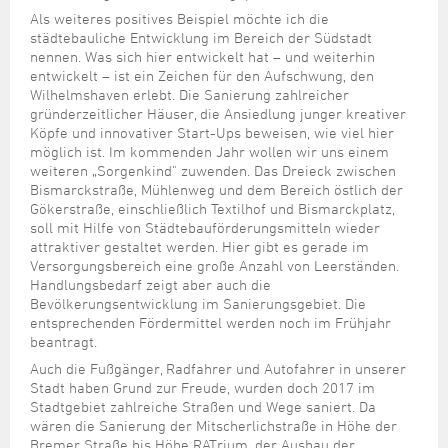
Als weiteres positives Beispiel möchte ich die
städtebauliche Entwicklung im Bereich der Südstadt
nennen. Was sich hier entwickelt hat – und weiterhin
entwickelt – ist ein Zeichen für den Aufschwung, den
Wilhelmshaven erlebt. Die Sanierung zahlreicher
gründerzeitlicher Häuser, die Ansiedlung junger kreativer
Köpfe und innovativer Start-Ups beweisen, wie viel hier
möglich ist. Im kommenden Jahr wollen wir uns einem
weiteren „Sorgenkind" zuwenden. Das Dreieck zwischen
Bismarckstraße, Mühlenweg und dem Bereich östlich der
Gökerstraße, einschließlich Textilhof und Bismarckplatz,
soll mit Hilfe von Städtebauförderungsmitteln wieder
attraktiver gestaltet werden. Hier gibt es gerade im
Versorgungsbereich eine große Anzahl von Leerständen.
Handlungsbedarf zeigt aber auch die
Bevölkerungsentwicklung im Sanierungsgebiet. Die
entsprechenden Fördermittel werden noch im Frühjahr
beantragt.
Auch die Fußgänger, Radfahrer und Autofahrer in unserer
Stadt haben Grund zur Freude, wurden doch 2017 im
Stadtgebiet zahlreiche Straßen und Wege saniert. Da
wären die Sanierung der Mitscherlichstraße in Höhe der
Bremer Straße bis Höhe RATrium, der Ausbau der