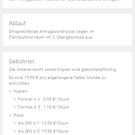
Steuer- und Abgabenangelegenheiten
Schulkindergarten
Schule
Wirtschaftsstruktur
Kulturzentrum Pumpwerk
Formulare
Regionale Kooperationen
Stadt Wilhelmshaven
Unterkünfte
Umwelt-, Natur- und Klimaschutz
Stadtarchiv
Sterbefall
Maritime Meile
Online-Terminvergabe
Unternehmensnachfolge
Verkehr und Mobilität
Stadtbibliothek
Ablauf
Studium
Museen und Ausstellungen
Politik & Verwaltung
Unterstützung für ExistenzgründerInnen
Wohnen, Bauen
Volkshochschule
Entsprechende Antragsvordrucke liegen im
Umzug und Neubürger
Schiffe, Häfen und Meer erleben
Fahrstuhlvorraum im 2. Obergeschoss aus.
Pressemitteilungen
Zukunftsregion JadeBay
Wahlen
Weiterbildung
Wohnen und Verbrauchen
Sportangebot
Ratsinformationssystem
Städtepartnerschaften
Städtische Dienststellen
Gebühren
Stadtpark
Stadtrecht
Die Akteneinsicht sowie Kopien sind gebührenpflichtig.
Tag des offenen Denkmals
Telefonverzeichnis
Es sind 19,50 € pro angefangene halbe Stunde zu
entrichten.
Veranstaltungsorte
Kopien:
Format A 4: 0,55 €/ Stück
Format A 3: 1,10 €/ Stück
Plots:
bis DIN A 1: 13,50 €/Stück
bis DIN A 0: 19,50 €/Stück