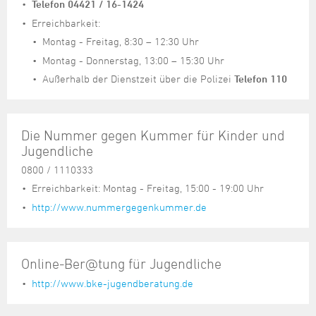
Steuer- und Abgabenangelegenheiten
Schulkindergarten
Telefon 04421 / 16-1424
Schule
Wirtschaftsstruktur
Kulturzentrum Pumpwerk
Formulare
Regionale Kooperationen
Stadt Wilhelmshaven
Unterkünfte
Erreichbarkeit:
Umwelt-, Natur- und Klimaschutz
Stadtarchiv
Sterbefall
Maritime Meile
Online-Terminvergabe
Unternehmensnachfolge
Montag - Freitag, 8:30 – 12:30 Uhr
Verkehr und Mobilität
Stadtbibliothek
Studium
Museen und Ausstellungen
Montag - Donnerstag, 13:00 – 15:30 Uhr
Politik & Verwaltung
Unterstützung für ExistenzgründerInnen
Wohnen, Bauen
Volkshochschule
Außerhalb der Dienstzeit über die Polizei
Telefon 110
Umzug und Neubürger
Schiffe, Häfen und Meer erleben
Pressemitteilungen
Zukunftsregion JadeBay
Wahlen
Weiterbildung
Wohnen und Verbrauchen
Sportangebot
Ratsinformationssystem
Städtepartnerschaften
Städtische Dienststellen
Die Nummer gegen Kummer für Kinder und
Stadtpark
Jugendliche
Stadtrecht
0800 / 1110333
Tag des offenen Denkmals
Telefonverzeichnis
Erreichbarkeit: Montag - Freitag, 15:00 - 19:00 Uhr
Veranstaltungsorte
http://www.nummergegenkummer.de
Online-Ber@tung für Jugendliche
http://www.bke-jugendberatung.de