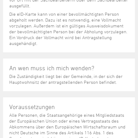
Steuer- und Abgabenangelegenheiten
Schulkindergarten
Schule
Wirtschaftsstruktur
Kulturzentrum Pumpwerk
ausgefüllt.
Formulare
Regionale Kooperationen
Stadt Wilhelmshaven
Unterkünfte
Umwelt-, Natur- und Klimaschutz
Stadtarchiv
Die eID-Karte kann von einer bevollmächtigten Person
Sterbefall
Maritime Meile
Online-Terminvergabe
Unternehmensnachfolge
abgeholt werden. Dazu ist es notwendig, eine Vollmacht
Verkehr und Mobilität
Stadtbibliothek
Studium
Museen und Ausstellungen
vorzulegen. Außerdem ist ein gültiges Ausweisdokument
Politik & Verwaltung
Unterstützung für ExistenzgründerInnen
Wohnen, Bauen
Volkshochschule
der bevollmächtigten Person bei der Abholung vorzulegen.
Umzug und Neubürger
Schiffe, Häfen und Meer erleben
Ein Vordruck der Vollmacht wird bei Antragstellung
Pressemitteilungen
Zukunftsregion JadeBay
Wahlen
Weiterbildung
ausgehändigt.
Wohnen und Verbrauchen
Sportangebot
Ratsinformationssystem
Städtepartnerschaften
Städtische Dienststellen
Stadtpark
An wen muss ich mich wenden?
Stadtrecht
Tag des offenen Denkmals
Die Zuständigkeit liegt bei der Gemeinde, in der sich der
Telefonverzeichnis
Hauptwohnsitz der antragstellenden Person befindet.
Veranstaltungsorte
Voraussetzungen
Alle Personen, die Staatsangehörige eines Mitgliedstaats
der Europäischen Union oder eines Vertragsstaats des
Abkommens über den Europäischen Wirtschaftsraum und
nicht Deutsche im Sinne des Artikels 116 Abs. 1 des