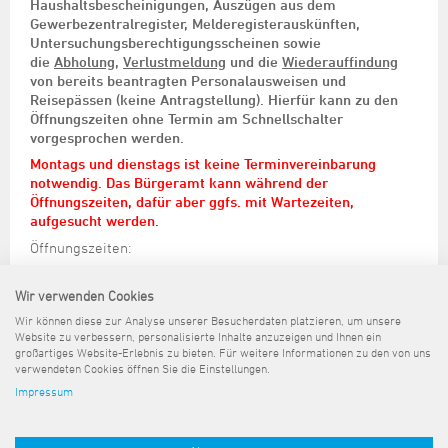
Haushaltsbescheinigungen, Auszügen aus dem
Gewerbezentralregister, Melderegisterauskünften,
Untersuchungsberechtigungsscheinen sowie
die
Abholung
,
Verlustmeldung
und die
Wiederauffindung
von bereits beantragten Personalausweisen und
Reisepässen (keine Antragstellung). Hierfür kann zu den
Öffnungszeiten ohne Termin am Schnellschalter
vorgesprochen werden.
Montags und dienstags ist keine Terminvereinbarung
notwendig. Das Bürgeramt kann während der
Öffnungszeiten, dafür aber ggfs. mit Wartezeiten,
aufgesucht werden.
Öffnungszeiten:
montags bis freitags jeweils von 8 bis 12.30 Uhr,
Wir verwenden Cookies
dienstags zusätzlich von 14 bis 16 Uhr und
Wir können diese zur Analyse unserer Besucherdaten platzieren, um unsere
donnerstags durchgängig bis 17 Uhr
Website zu verbessern, personalisierte Inhalte anzuzeigen und Ihnen ein
großartiges Website-Erlebnis zu bieten. Für weitere Informationen zu den von uns
verwendeten Cookies öffnen Sie die Einstellungen.
Impressum
Sitemap
Kontakt
Impressum
Datenschutz
Barrierefreiheit
Pressemeldungen