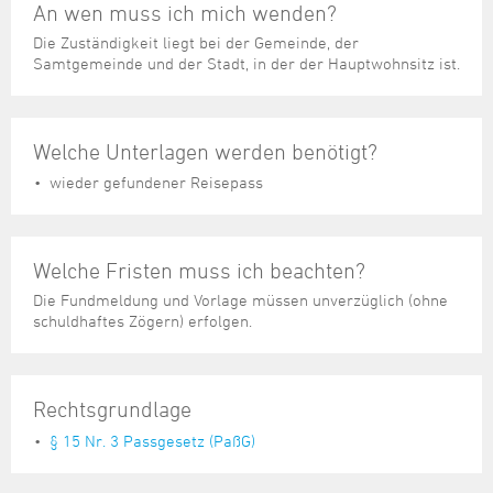
Steuer- und Abgabenangelegenheiten
Schulkindergarten
An wen muss ich mich wenden?
Schule
Wirtschaftsstruktur
Kulturzentrum Pumpwerk
Formulare
Regionale Kooperationen
Stadt Wilhelmshaven
Unterkünfte
Umwelt-, Natur- und Klimaschutz
Stadtarchiv
Die Zuständigkeit liegt bei der Gemeinde, der
Sterbefall
Maritime Meile
Samtgemeinde und der Stadt, in der der Hauptwohnsitz ist.
Online-Terminvergabe
Unternehmensnachfolge
Verkehr und Mobilität
Stadtbibliothek
Studium
Museen und Ausstellungen
Politik & Verwaltung
Unterstützung für ExistenzgründerInnen
Wohnen, Bauen
Volkshochschule
Umzug und Neubürger
Schiffe, Häfen und Meer erleben
Pressemitteilungen
Zukunftsregion JadeBay
Wahlen
Weiterbildung
Welche Unterlagen werden benötigt?
Wohnen und Verbrauchen
Sportangebot
Ratsinformationssystem
wieder gefundener Reisepass
Städtepartnerschaften
Städtische Dienststellen
Stadtpark
Stadtrecht
Welche Fristen muss ich beachten?
Tag des offenen Denkmals
Telefonverzeichnis
Die Fundmeldung und Vorlage müssen unverzüglich (ohne
Veranstaltungsorte
schuldhaftes Zögern) erfolgen.
Rechtsgrundlage
§ 15 Nr. 3 Passgesetz (PaßG)