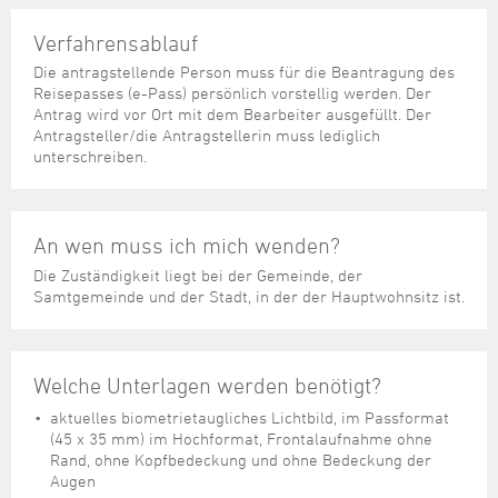
Steuer- und Abgabenangelegenheiten
Schulkindergarten
Schule
Wirtschaftsstruktur
Kulturzentrum Pumpwerk
Formulare
Regionale Kooperationen
Stadt Wilhelmshaven
Unterkünfte
Umwelt-, Natur- und Klimaschutz
Stadtarchiv
Verfahrensablauf
Sterbefall
Maritime Meile
Online-Terminvergabe
Unternehmensnachfolge
Die antragstellende Person muss für die Beantragung des
Verkehr und Mobilität
Stadtbibliothek
Studium
Museen und Ausstellungen
Reisepasses (e-Pass) persönlich vorstellig werden. Der
Politik & Verwaltung
Unterstützung für ExistenzgründerInnen
Wohnen, Bauen
Volkshochschule
Antrag wird vor Ort mit dem Bearbeiter ausgefüllt. Der
Umzug und Neubürger
Schiffe, Häfen und Meer erleben
Antragsteller/die Antragstellerin muss lediglich
Pressemitteilungen
Zukunftsregion JadeBay
Wahlen
Weiterbildung
unterschreiben.
Wohnen und Verbrauchen
Sportangebot
Ratsinformationssystem
Städtepartnerschaften
Städtische Dienststellen
Stadtpark
An wen muss ich mich wenden?
Stadtrecht
Tag des offenen Denkmals
Die Zuständigkeit liegt bei der Gemeinde, der
Telefonverzeichnis
Samtgemeinde und der Stadt, in der der Hauptwohnsitz ist.
Veranstaltungsorte
Welche Unterlagen werden benötigt?
aktuelles biometrietaugliches Lichtbild, im Passformat
(45 x 35 mm) im Hochformat, Frontalaufnahme ohne
Rand, ohne Kopfbedeckung und ohne Bedeckung der
Augen