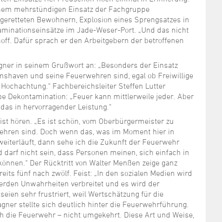
inem mehrstündigen Einsatz der Fachgruppe
geretteten Bewohnern, Explosion eines Sprengsatzes in
aminationseinsätze im Jade-Weser-Port. „Und das nicht
off. Dafür sprach er den Arbeitgebern der betroffenen
ner in seinem Grußwort an: „Besonders der Einsatz
mshaven und seine Feuerwehren sind, egal ob Freiwillige
 Hochachtung." Fachbereichsleiter Steffen Lutter
pe Dekontamination: „Feuer kann mittlerweile jeder. Aber
das in hervorragender Leistung."
eist hören. „Es ist schön, vom Oberbürgermeister zu
ehren sind. Doch wenn das, was im Moment hier in
eiterläuft, dann sehe ich die Zukunft der Feuerwehr
 darf nicht sein, dass Personen meinen, sich einfach in
önnen." Der Rücktritt von Walter Menßen zeige ganz
ereits fünf nach zwölf. Feist: „In den sozialen Medien wird
erden Unwahrheiten verbreitet und es wird der
ien sehr frustriert, weil Wertschätzung für die
ner stellte sich deutlich hinter die Feuerwehrführung.
uch die Feuerwehr – nicht umgekehrt. Diese Art und Weise,