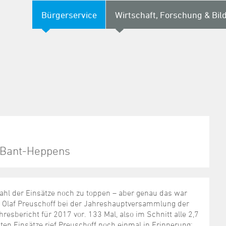
Bürgerservice
Wirtschaft, Forschung & Bil
r Bant-Heppens
Zahl der Einsätze noch zu toppen – aber genau das war
ter Olaf Preuschoff bei der Jahreshauptversammlung der
sbericht für 2017 vor. 133 Mal, also im Schnitt alle 2,7
en Einsätze rief Preuschoff noch einmal in Erinnerung: