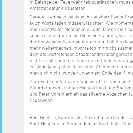
in Belange der Feuerwehr reinzugrätschen, muss a
Amtszeit dafür einzusetzen.
Geradezu entsetzt zeigte sich Hausherr Pastor Fr
solch Worte fallen müssen, ist bitter. Wie moment
mich war Walter Menßen in all den Jahren die Feu
sondern auch durch ein Dienstverständnis, wie es 
der Freiwilligen Feuerwehr steht und fällt die Ge
mehr weitermachen, möchte ich mir nicht ausmale
dem stellvertretenden Stadtbrandmeister gemacht 
nicht zu tolerieren sei. Auch den öffentlichen Um
er. „Man kann politisch streiten. Aber wenn immer
man sich nicht wundern, wenn am Ende das Klima ve
Zum Ende der Versammlung wurde es dann noch wi
Beförderungen konnten Michael Feist und Steffen
und Peter Unrein erhielt das silberne Abzeichen f
Feuerwehr.
Bild: Geehrte, Führungskräfte und Gäste bei der
Bant-Heppens im Gemeindehaus Bant. Foto: Stad