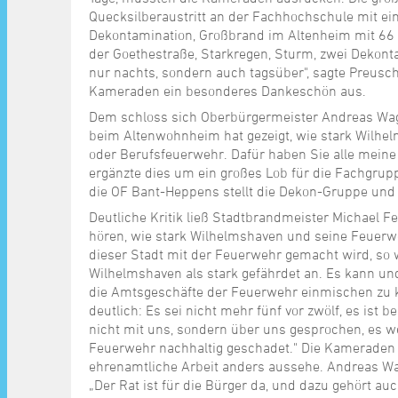
Quecksilberaustritt an der Fachhochschule mit e
Dekontamination, Großbrand im Altenheim mit 66 
der Goethestraße, Starkregen, Sturm, zwei Dekont
nur nachts, sondern auch tagsüber", sagte Preusch
Kameraden ein besonderes Dankeschön aus.
Dem schloss sich Oberbürgermeister Andreas Wag
beim Altenwohnheim hat gezeigt, wie stark Wilhel
oder Berufsfeuerwehr. Dafür haben Sie alle meine
ergänzte dies um ein großes Lob für die Fachgrup
die OF Bant-Heppens stellt die Dekon-Gruppe und 
Deutliche Kritik ließ Stadtbrandmeister Michael F
hören, wie stark Wilhelmshaven und seine Feuerw
dieser Stadt mit der Feuerwehr gemacht wird, so w
Wilhelmshaven als stark gefährdet an. Es kann und
die Amtsgeschäfte der Feuerwehr einmischen zu k
deutlich: Es sei nicht mehr fünf vor zwölf, es ist b
nicht mit uns, sondern über uns gesprochen, es w
Feuerwehr nachhaltig geschadet." Die Kameraden se
ehrenamtliche Arbeit anders aussehe. Andreas Wag
„Der Rat ist für die Bürger da, und dazu gehört a