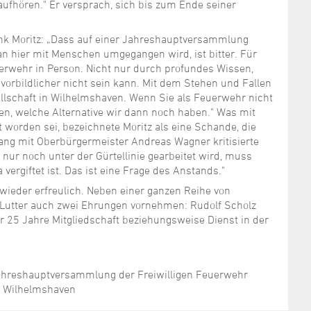
ufhören." Er versprach, sich bis zum Ende seiner
ank Moritz: „Dass auf einer Jahreshauptversammlung
an hier mit Menschen umgegangen wird, ist bitter. Für
erwehr in Person. Nicht nur durch profundes Wissen,
vorbildlicher nicht sein kann. Mit dem Stehen und Fallen
sellschaft in Wilhelmshaven. Wenn Sie als Feuerwehr nicht
n, welche Alternative wir dann noch haben." Was mit
worden sei, bezeichnete Moritz als eine Schande, die
gang mit Oberbürgermeister Andreas Wagner kritisierte
 nur noch unter der Gürtellinie gearbeitet wird, muss
rgiftet ist. Das ist eine Frage des Anstands."
eder erfreulich. Neben einer ganzen Reihe von
 Lutter auch zwei Ehrungen vornehmen: Rudolf Scholz
ür 25 Jahre Mitgliedschaft beziehungsweise Dienst in der
 Jahreshauptversammlung der Freiwilligen Feuerwehr
t Wilhelmshaven