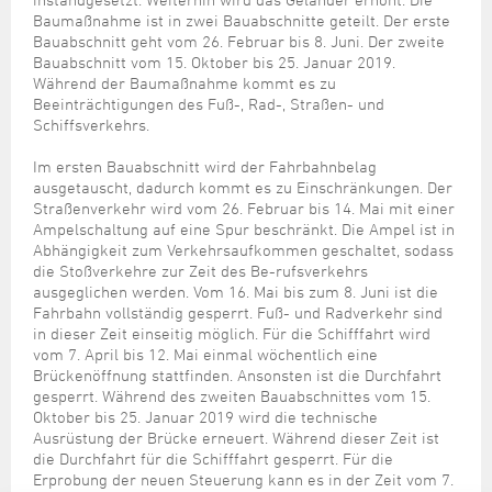
Steuer- und Abgabenangelegenheiten
Schulkindergarten
Schule
Wirtschaftsstruktur
Kulturzentrum Pumpwerk
Baumaßnahme ist in zwei Bauabschnitte geteilt. Der erste
Formulare
Regionale Kooperationen
Stadt Wilhelmshaven
Unterkünfte
Umwelt-, Natur- und Klimaschutz
Stadtarchiv
Bauabschnitt geht vom 26. Februar bis 8. Juni. Der zweite
Sterbefall
Maritime Meile
Bauabschnitt vom 15. Oktober bis 25. Januar 2019.
Online-Terminvergabe
Unternehmensnachfolge
Verkehr und Mobilität
Stadtbibliothek
Während der Baumaßnahme kommt es zu
Studium
Museen und Ausstellungen
Politik & Verwaltung
Unterstützung für ExistenzgründerInnen
Beeinträchtigungen des Fuß-, Rad-, Straßen- und
Wohnen, Bauen
Volkshochschule
Umzug und Neubürger
Schiffe, Häfen und Meer erleben
Schiffsverkehrs.
Pressemitteilungen
Zukunftsregion JadeBay
Wahlen
Weiterbildung
Wohnen und Verbrauchen
Sportangebot
Im ersten Bauabschnitt wird der Fahrbahnbelag
Ratsinformationssystem
ausgetauscht, dadurch kommt es zu Einschränkungen. Der
Städtepartnerschaften
Straßenverkehr wird vom 26. Februar bis 14. Mai mit einer
Städtische Dienststellen
Ampelschaltung auf eine Spur beschränkt. Die Ampel ist in
Stadtpark
Stadtrecht
Abhängigkeit zum Verkehrsaufkommen geschaltet, sodass
Tag des offenen Denkmals
die Stoßverkehre zur Zeit des Be-rufsverkehrs
Telefonverzeichnis
ausgeglichen werden. Vom 16. Mai bis zum 8. Juni ist die
Veranstaltungsorte
Fahrbahn vollständig gesperrt. Fuß- und Radverkehr sind
in dieser Zeit einseitig möglich. Für die Schifffahrt wird
vom 7. April bis 12. Mai einmal wöchentlich eine
Brückenöffnung stattfinden. Ansonsten ist die Durchfahrt
gesperrt. Während des zweiten Bauabschnittes vom 15.
Oktober bis 25. Januar 2019 wird die technische
Ausrüstung der Brücke erneuert. Während dieser Zeit ist
die Durchfahrt für die Schifffahrt gesperrt. Für die
Erprobung der neuen Steuerung kann es in der Zeit vom 7.