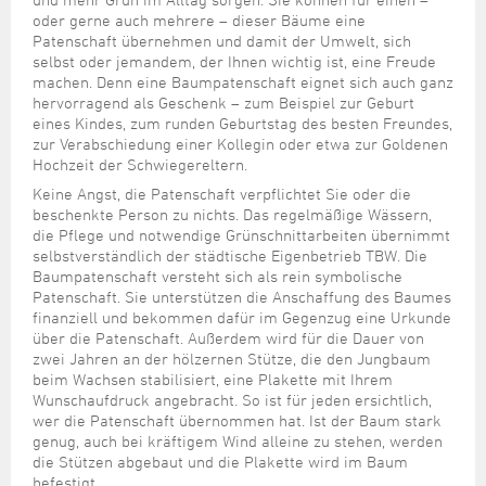
Steuer- und Abgabenangelegenheiten
Schulkindergarten
Schule
Wirtschaftsstruktur
Kulturzentrum Pumpwerk
oder gerne auch mehrere – dieser Bäume eine
Formulare
Regionale Kooperationen
Stadt Wilhelmshaven
Unterkünfte
Umwelt-, Natur- und Klimaschutz
Stadtarchiv
Patenschaft übernehmen und damit der Umwelt, sich
Sterbefall
Maritime Meile
selbst oder jemandem, der Ihnen wichtig ist, eine Freude
Online-Terminvergabe
Unternehmensnachfolge
Verkehr und Mobilität
Stadtbibliothek
machen. Denn eine Baumpatenschaft eignet sich auch ganz
Studium
Museen und Ausstellungen
Politik & Verwaltung
Unterstützung für ExistenzgründerInnen
hervorragend als Geschenk – zum Beispiel zur Geburt
Wohnen, Bauen
Volkshochschule
Umzug und Neubürger
Schiffe, Häfen und Meer erleben
eines Kindes, zum runden Geburtstag des besten Freundes,
Pressemitteilungen
Zukunftsregion JadeBay
zur Verabschiedung einer Kollegin oder etwa zur Goldenen
Wahlen
Weiterbildung
Wohnen und Verbrauchen
Sportangebot
Hochzeit der Schwiegereltern.
Ratsinformationssystem
Keine Angst, die Patenschaft verpflichtet Sie oder die
Städtepartnerschaften
Städtische Dienststellen
beschenkte Person zu nichts. Das regelmäßige Wässern,
Stadtpark
die Pflege und notwendige Grünschnittarbeiten übernimmt
Stadtrecht
selbstverständlich der städtische Eigenbetrieb TBW. Die
Tag des offenen Denkmals
Baumpatenschaft versteht sich als rein symbolische
Telefonverzeichnis
Patenschaft. Sie unterstützen die Anschaffung des Baumes
Veranstaltungsorte
finanziell und bekommen dafür im Gegenzug eine Urkunde
über die Patenschaft. Außerdem wird für die Dauer von
zwei Jahren an der hölzernen Stütze, die den Jungbaum
beim Wachsen stabilisiert, eine Plakette mit Ihrem
Wunschaufdruck angebracht. So ist für jeden ersichtlich,
wer die Patenschaft übernommen hat. Ist der Baum stark
genug, auch bei kräftigem Wind alleine zu stehen, werden
die Stützen abgebaut und die Plakette wird im Baum
befestigt.