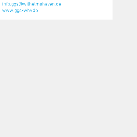
info.ggs@wilhelmshaven.de
www.ggs-whv.de