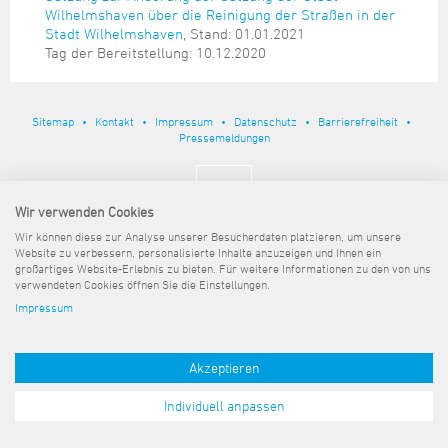
Steuer- und Abgabenangelegenheiten
Schulkindergarten
Schule
Wirtschaftsstruktur
Kulturzentrum Pumpwerk
Wilhelmshaven über die Reinigung der Straßen in der
Formulare
Regionale Kooperationen
Stadt Wilhelmshaven
Unterkünfte
Stadt Wilhelmshaven
, Stand: 01.01.2021
Umwelt-, Natur- und Klimaschutz
Stadtarchiv
Sterbefall
Maritime Meile
Tag der Bereitstellung: 10.12.2020
Online-Terminvergabe
Unternehmensnachfolge
Verkehr und Mobilität
Stadtbibliothek
Studium
Museen und Ausstellungen
Politik & Verwaltung
Unterstützung für ExistenzgründerInnen
Wohnen, Bauen
Volkshochschule
Umzug und Neubürger
Schiffe, Häfen und Meer erleben
Sitemap
Kontakt
Impressum
Datenschutz
Barrierefreiheit
Pressemitteilungen
Zukunftsregion JadeBay
Wahlen
Weiterbildung
Pressemeldungen
Wohnen und Verbrauchen
Sportangebot
Ratsinformationssystem
Städtepartnerschaften
Städtische Dienststellen
Wir verwenden Cookies
Stadtpark
Stadtrecht
Wir können diese zur Analyse unserer Besucherdaten platzieren, um unsere
Tag des offenen Denkmals
Website zu verbessern, personalisierte Inhalte anzuzeigen und Ihnen ein
Telefonverzeichnis
großartiges Website-Erlebnis zu bieten. Für weitere Informationen zu den von uns
Veranstaltungsorte
verwendeten Cookies öffnen Sie die Einstellungen.
Impressum
Akzeptieren
Individuell anpassen