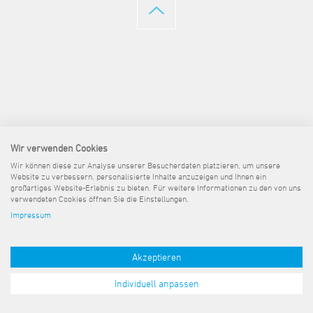
Steuer- und Abgabenangelegenheiten
Schulkindergarten
Schule
Wirtschaftsstruktur
Kulturzentrum Pumpwerk
Formulare
Regionale Kooperationen
Stadt Wilhelmshaven
Unterkünfte
Umwelt-, Natur- und Klimaschutz
Stadtarchiv
Sterbefall
Maritime Meile
Online-Terminvergabe
Unternehmensnachfolge
Verkehr und Mobilität
Stadtbibliothek
Studium
Museen und Ausstellungen
Politik & Verwaltung
Unterstützung für ExistenzgründerInnen
Wohnen, Bauen
Volkshochschule
Umzug und Neubürger
Schiffe, Häfen und Meer erleben
Pressemitteilungen
Zukunftsregion JadeBay
Wahlen
Weiterbildung
Wohnen und Verbrauchen
Sportangebot
Ratsinformationssystem
Städtepartnerschaften
Städtische Dienststellen
Wir verwenden Cookies
Stadtpark
Stadtrecht
Wir können diese zur Analyse unserer Besucherdaten platzieren, um unsere
Tag des offenen Denkmals
Website zu verbessern, personalisierte Inhalte anzuzeigen und Ihnen ein
Telefonverzeichnis
großartiges Website-Erlebnis zu bieten. Für weitere Informationen zu den von uns
Veranstaltungsorte
verwendeten Cookies öffnen Sie die Einstellungen.
Impressum
Akzeptieren
Individuell anpassen