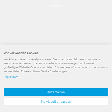
Steuer- und Abgabenangelegenheiten
Schulkindergarten
Schule
Wirtschaftsstruktur
Kulturzentrum Pumpwerk
Formulare
Regionale Kooperationen
Stadt Wilhelmshaven
Unterkünfte
Umwelt-, Natur- und Klimaschutz
Stadtarchiv
Sterbefall
Maritime Meile
Online-Terminvergabe
Unternehmensnachfolge
Verkehr und Mobilität
Stadtbibliothek
Studium
Museen und Ausstellungen
Politik & Verwaltung
Unterstützung für ExistenzgründerInnen
Wohnen, Bauen
Volkshochschule
Umzug und Neubürger
Schiffe, Häfen und Meer erleben
Pressemitteilungen
Zukunftsregion JadeBay
Wahlen
Weiterbildung
Wohnen und Verbrauchen
Sportangebot
Ratsinformationssystem
Städtepartnerschaften
Städtische Dienststellen
Wir verwenden Cookies
Stadtpark
Stadtrecht
Wir können diese zur Analyse unserer Besucherdaten platzieren, um unsere
Tag des offenen Denkmals
Website zu verbessern, personalisierte Inhalte anzuzeigen und Ihnen ein
Telefonverzeichnis
großartiges Website-Erlebnis zu bieten. Für weitere Informationen zu den von uns
Veranstaltungsorte
verwendeten Cookies öffnen Sie die Einstellungen.
Impressum
Akzeptieren
Individuell anpassen