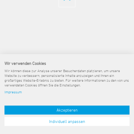
Steuer- und Abgabenangelegenheiten
Schulkindergarten
Schule
Wirtschaftsstruktur
Kulturzentrum Pumpwerk
Formulare
Regionale Kooperationen
Stadt Wilhelmshaven
Unterkünfte
Umwelt-, Natur- und Klimaschutz
Stadtarchiv
Sterbefall
Maritime Meile
Online-Terminvergabe
Unternehmensnachfolge
Verkehr und Mobilität
Stadtbibliothek
Studium
Museen und Ausstellungen
Politik & Verwaltung
Unterstützung für ExistenzgründerInnen
Wohnen, Bauen
Volkshochschule
Umzug und Neubürger
Schiffe, Häfen und Meer erleben
Pressemitteilungen
Zukunftsregion JadeBay
Wahlen
Weiterbildung
Wohnen und Verbrauchen
Sportangebot
Ratsinformationssystem
Städtepartnerschaften
Städtische Dienststellen
Wir verwenden Cookies
Stadtpark
Stadtrecht
Wir können diese zur Analyse unserer Besucherdaten platzieren, um unsere
Tag des offenen Denkmals
Website zu verbessern, personalisierte Inhalte anzuzeigen und Ihnen ein
Telefonverzeichnis
großartiges Website-Erlebnis zu bieten. Für weitere Informationen zu den von uns
Veranstaltungsorte
verwendeten Cookies öffnen Sie die Einstellungen.
Impressum
Akzeptieren
Individuell anpassen