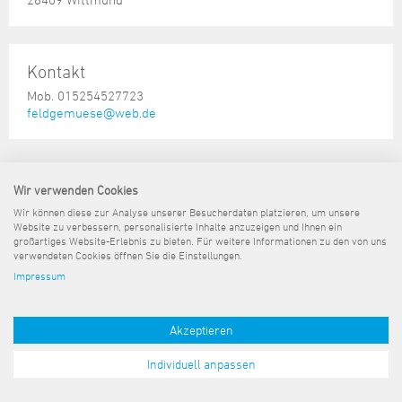
Steuer- und Abgabenangelegenheiten
Schulkindergarten
Schule
Wirtschaftsstruktur
Kulturzentrum Pumpwerk
Formulare
Regionale Kooperationen
Stadt Wilhelmshaven
Unterkünfte
Umwelt-, Natur- und Klimaschutz
Stadtarchiv
Sterbefall
Maritime Meile
Online-Terminvergabe
Unternehmensnachfolge
Verkehr und Mobilität
Stadtbibliothek
Kontakt
Studium
Museen und Ausstellungen
Politik & Verwaltung
Unterstützung für ExistenzgründerInnen
Wohnen, Bauen
Volkshochschule
Mob. 015254527723
Umzug und Neubürger
Schiffe, Häfen und Meer erleben
Pressemitteilungen
Zukunftsregion JadeBay
feldgemuese@web.de
Wahlen
Weiterbildung
Wohnen und Verbrauchen
Sportangebot
Ratsinformationssystem
Städtepartnerschaften
Städtische Dienststellen
Sitemap
Kontakt
Impressum
Datenschutz
Barrierefreiheit
Pressemeldungen
Wir verwenden Cookies
Stadtpark
Stadtrecht
Wir können diese zur Analyse unserer Besucherdaten platzieren, um unsere
Tag des offenen Denkmals
Website zu verbessern, personalisierte Inhalte anzuzeigen und Ihnen ein
Telefonverzeichnis
großartiges Website-Erlebnis zu bieten. Für weitere Informationen zu den von uns
Veranstaltungsorte
verwendeten Cookies öffnen Sie die Einstellungen.
Impressum
Akzeptieren
Individuell anpassen