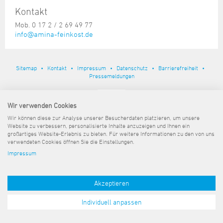
Steuer- und Abgabenangelegenheiten
Schulkindergarten
Schule
Wirtschaftsstruktur
Kulturzentrum Pumpwerk
Kontakt
Formulare
Regionale Kooperationen
Stadt Wilhelmshaven
Unterkünfte
Umwelt-, Natur- und Klimaschutz
Stadtarchiv
Sterbefall
Maritime Meile
Mob. 0 17 2 / 2 69 49 77
Online-Terminvergabe
Unternehmensnachfolge
Verkehr und Mobilität
Stadtbibliothek
info@amina-feinkost.de
Studium
Museen und Ausstellungen
Politik & Verwaltung
Unterstützung für ExistenzgründerInnen
Wohnen, Bauen
Volkshochschule
Umzug und Neubürger
Schiffe, Häfen und Meer erleben
Pressemitteilungen
Zukunftsregion JadeBay
Wahlen
Weiterbildung
Sitemap
Kontakt
Impressum
Datenschutz
Barrierefreiheit
Wohnen und Verbrauchen
Sportangebot
Pressemeldungen
Ratsinformationssystem
Städtepartnerschaften
Städtische Dienststellen
Wir verwenden Cookies
Stadtpark
Stadtrecht
Wir können diese zur Analyse unserer Besucherdaten platzieren, um unsere
Tag des offenen Denkmals
Website zu verbessern, personalisierte Inhalte anzuzeigen und Ihnen ein
Telefonverzeichnis
großartiges Website-Erlebnis zu bieten. Für weitere Informationen zu den von uns
Veranstaltungsorte
verwendeten Cookies öffnen Sie die Einstellungen.
Impressum
Akzeptieren
Individuell anpassen