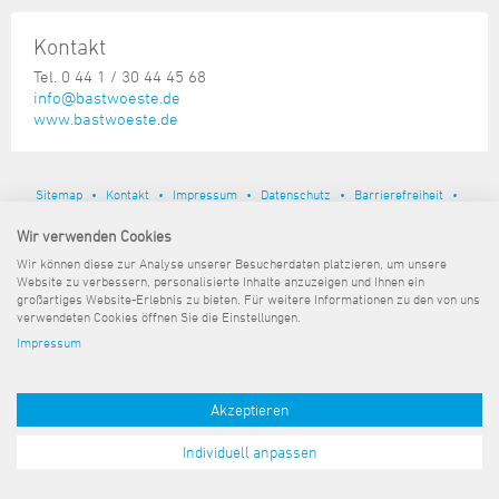
Steuer- und Abgabenangelegenheiten
Schulkindergarten
Schule
Wirtschaftsstruktur
Kulturzentrum Pumpwerk
Formulare
Regionale Kooperationen
Stadt Wilhelmshaven
Unterkünfte
Umwelt-, Natur- und Klimaschutz
Stadtarchiv
Kontakt
Sterbefall
Maritime Meile
Online-Terminvergabe
Unternehmensnachfolge
Verkehr und Mobilität
Stadtbibliothek
Tel. 0 44 1 / 30 44 45 68
Studium
Museen und Ausstellungen
info@bastwoeste.de
Politik & Verwaltung
Unterstützung für ExistenzgründerInnen
Wohnen, Bauen
Volkshochschule
www.bastwoeste.de
Umzug und Neubürger
Schiffe, Häfen und Meer erleben
Pressemitteilungen
Zukunftsregion JadeBay
Wahlen
Weiterbildung
Wohnen und Verbrauchen
Sportangebot
Ratsinformationssystem
Sitemap
Kontakt
Impressum
Datenschutz
Barrierefreiheit
Städtepartnerschaften
Städtische Dienststellen
Pressemeldungen
Wir verwenden Cookies
Stadtpark
Stadtrecht
Wir können diese zur Analyse unserer Besucherdaten platzieren, um unsere
Tag des offenen Denkmals
Website zu verbessern, personalisierte Inhalte anzuzeigen und Ihnen ein
Telefonverzeichnis
großartiges Website-Erlebnis zu bieten. Für weitere Informationen zu den von uns
Veranstaltungsorte
verwendeten Cookies öffnen Sie die Einstellungen.
Impressum
Akzeptieren
Individuell anpassen