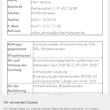
Steuer- und Abgabenangelegenheiten
Schulkindergarten
Herr Janous
Schule
Wirtschaftsstruktur
Kulturzentrum Pumpwerk
Formulare
Regionale Kooperationen
Stadt Wilhelmshaven
Unterkünfte
Anschrift
Rathausplatz 1, R. 402, 26382
Umwelt-, Natur- und Klimaschutz
Stadtarchiv
Sterbefall
Maritime Meile
Telefon
Wilhelmshaven
Online-Terminvergabe
Unternehmensnachfolge
Verkehr und Mobilität
Stadtbibliothek
Telefax
04421 16 33-04
Studium
Museen und Ausstellungen
Politik & Verwaltung
Unterstützung für ExistenzgründerInnen
Wohnen, Bauen
Volkshochschule
E-Mail-
04421 16 41 11 08
Umzug und Neubürger
Schiffe, Häfen und Meer erleben
Pressemitteilungen
Zukunftsregion JadeBay
Adresse
zaher.jamous@wilhelmshaven.de
Wahlen
Weiterbildung
Wohnen und Verbrauchen
Sportangebot
Ratsinformationssystem
Städtepartnerschaften
Auftrags-
Schmutzwasser-Druckrohrleitung (SW-
Städtische Dienststellen
gegenstand
DRL) Breddewarden
Stadtpark
Stadtrecht
(Projektname)
Tag des offenen Denkmals
Art und
Druckrohrleitungsarbeiten außerhalb von
Telefonverzeichnis
Umfang der
Gebäuden nach VOB Teil C ATV DIN 18307
Veranstaltungsorte
Leistung
Umfang der Leistung:
Erneuerung der bestehenden DN200-AZ
Leitung auf einer Länge von mind. 70 m
Ort der
Wilhelmshaven, Breddewarden
Ausführung
Ausfürhrungs-
Anfang: 42.KW 2026
zeitraum
Wir verwenden Cookies
Ende: 48.KW 2026
Wir können diese zur Analyse unserer Besucherdaten platzieren, um unsere