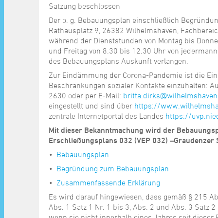
Satzung beschlossen
Der o. g. Bebauungsplan einschließlich Begründu
Rathausplatz 9, 26382 Wilhelmshaven, Fachberei
während der Dienststunden von Montag bis Donner
und Freitag von 8.30 bis 12.30 Uhr von jederman
des Bebauungsplans Auskunft verlangen.
Zur Eindämmung der Corona-Pandemie ist die Ein
Beschränkungen sozialer Kontakte einzuhalten: Aus
2630 oder per E-Mail:
britta.dirks@wilhelmshaven
eingestellt und sind über
https://www.wilhelmsha
zentrale Internetportal des Landes
https://uvp.ni
Mit dieser Bekanntmachung wird der Bebauungsp
Erschließungsplans 032 (VEP 032) –Graudenzer S
Bebauungsplan
Begründung zum Bebauungsplan
Zusammenfassende Erklärung
Es wird darauf hingewiesen, dass gemäß § 215 Abs
Abs. 1 Satz 1 Nr. 1 bis 3, Abs. 2 und Abs. 3 Satz 
wenn sie nicht innerhalb eines Jahres seit diese