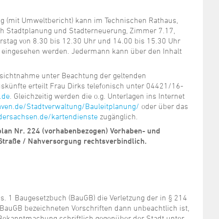
ng (mit Umweltbericht) kann im Technischen Rathaus,
ch Stadtplanung und Stadterneuerung, Zimmer 7.17,
stag von 8.30 bis 12.30 Uhr und 14.00 bis 15.30 Uhr
n eingesehen werden. Jedermann kann über den Inhalt
sichtnahme unter Beachtung der geltenden
künfte erteilt Frau Dirks telefonisch unter 04421/16-
.de
. Gleichzeitig werden die o.g. Unterlagen ins Internet
ven.de/Stadtverwaltung/Bauleitplanung/
oder über das
edersachsen.de/kartendienste
zugänglich.
lan Nr. 224 (vorhabenbezogen) Vorhaben- und
traße / Nahversorgung rechtsverbindlich.
. 1 Baugesetzbuch (BauGB) die Verletzung der in § 214
2 BauGB bezeichneten Vorschriften dann unbeachtlich ist,
r Bekanntmachung schriftlich gegenüber der Stadt unter