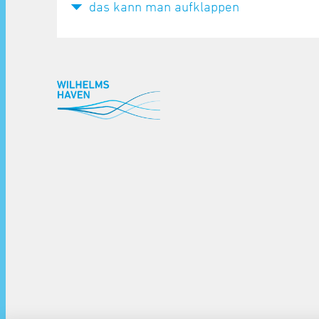
das kann man aufklappen
^