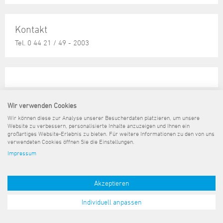
Steuer- und Abgabenangelegenheiten
Schulkindergarten
Schule
Wirtschaftsstruktur
Kulturzentrum Pumpwerk
Formulare
Regionale Kooperationen
Stadt Wilhelmshaven
Unterkünfte
Umwelt-, Natur- und Klimaschutz
Stadtarchiv
Sterbefall
Maritime Meile
Kontakt
Online-Terminvergabe
Unternehmensnachfolge
Verkehr und Mobilität
Stadtbibliothek
Studium
Museen und Ausstellungen
Tel. 0 44 21 / 49 - 2003
Politik & Verwaltung
Unterstützung für ExistenzgründerInnen
Wohnen, Bauen
Volkshochschule
Umzug und Neubürger
Schiffe, Häfen und Meer erleben
Pressemitteilungen
Zukunftsregion JadeBay
Wahlen
Weiterbildung
Wohnen und Verbrauchen
Sportangebot
Ratsinformationssystem
Städtepartnerschaften
Städtische Dienststellen
Wir verwenden Cookies
Stadtpark
Sitemap
Kontakt
Impressum
Datenschutz
Barrierefreiheit
Stadtrecht
Pressemeldungen
Wir können diese zur Analyse unserer Besucherdaten platzieren, um unsere
Tag des offenen Denkmals
Website zu verbessern, personalisierte Inhalte anzuzeigen und Ihnen ein
Telefonverzeichnis
großartiges Website-Erlebnis zu bieten. Für weitere Informationen zu den von uns
Veranstaltungsorte
verwendeten Cookies öffnen Sie die Einstellungen.
Impressum
Akzeptieren
Individuell anpassen