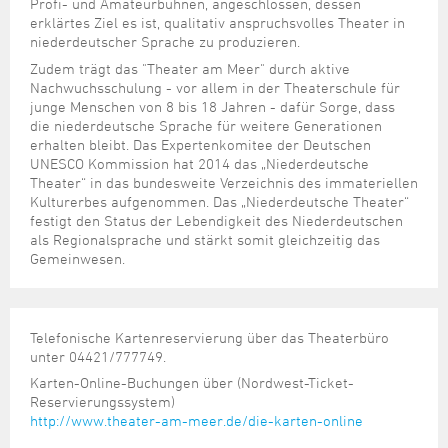
Steuer- und Abgabenangelegenheiten
Schulkindergarten
Profi- und Amateurbühnen, angeschlossen, dessen
Schule
Wirtschaftsstruktur
Kulturzentrum Pumpwerk
erklärtes Ziel es ist, qualitativ anspruchsvolles Theater in
Formulare
Regionale Kooperationen
Stadt Wilhelmshaven
Unterkünfte
Umwelt-, Natur- und Klimaschutz
Stadtarchiv
niederdeutscher Sprache zu produzieren.
Sterbefall
Maritime Meile
Online-Terminvergabe
Unternehmensnachfolge
Zudem trägt das "Theater am Meer" durch aktive
Verkehr und Mobilität
Stadtbibliothek
Studium
Museen und Ausstellungen
Nachwuchsschulung - vor allem in der Theaterschule für
Politik & Verwaltung
Unterstützung für ExistenzgründerInnen
Wohnen, Bauen
Volkshochschule
junge Menschen von 8 bis 18 Jahren - dafür Sorge, dass
Umzug und Neubürger
Schiffe, Häfen und Meer erleben
Pressemitteilungen
Zukunftsregion JadeBay
die niederdeutsche Sprache für weitere Generationen
Wahlen
Weiterbildung
erhalten bleibt. Das Expertenkomitee der Deutschen
Wohnen und Verbrauchen
Sportangebot
Ratsinformationssystem
UNESCO Kommission hat 2014 das „Niederdeutsche
Städtepartnerschaften
Theater“ in das bundesweite Verzeichnis des immateriellen
Städtische Dienststellen
Kulturerbes aufgenommen. Das „Niederdeutsche Theater“
Stadtpark
festigt den Status der Lebendigkeit des Niederdeutschen
Stadtrecht
als Regionalsprache und stärkt somit gleichzeitig das
Tag des offenen Denkmals
Telefonverzeichnis
Gemeinwesen.
Veranstaltungsorte
Telefonische Kartenreservierung über das Theaterbüro
unter 04421/777749.
Karten-Online-Buchungen über (Nordwest-Ticket-
Reservierungssystem)
http://www.theater-am-meer.de/die-karten-online