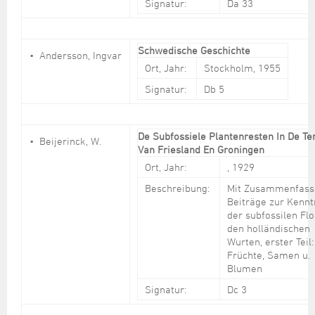
Steuer- und Abgabenangelegenheiten
Schulkindergarten
Signatur:
Da 33
Schule
Wirtschaftsstruktur
Kulturzentrum Pumpwerk
Formulare
Regionale Kooperationen
Stadt Wilhelmshaven
Unterkünfte
Umwelt-, Natur- und Klimaschutz
Stadtarchiv
Sterbefall
Maritime Meile
Online-Terminvergabe
Unternehmensnachfolge
Verkehr und Mobilität
Stadtbibliothek
Schwedische Geschichte
Andersson, Ingvar
Studium
Museen und Ausstellungen
Politik & Verwaltung
Unterstützung für ExistenzgründerInnen
Ort, Jahr:
Stockholm, 1955
Wohnen, Bauen
Volkshochschule
Umzug und Neubürger
Schiffe, Häfen und Meer erleben
Pressemitteilungen
Zukunftsregion JadeBay
Signatur:
Db 5
Wahlen
Weiterbildung
Wohnen und Verbrauchen
Sportangebot
Ratsinformationssystem
Städtepartnerschaften
Städtische Dienststellen
De Subfossiele Plantenresten In De Te
Beijerinck, W.
Stadtpark
Van Friesland En Groningen
Stadtrecht
Ort, Jahr:
, 1929
Tag des offenen Denkmals
Telefonverzeichnis
Beschreibung:
Mit Zusammenfass
Veranstaltungsorte
Beiträge zur Kennt
der subfossilen Flo
den holländischen
Wurten, erster Teil:
Früchte, Samen u.
Blumen
Signatur:
Dc 3