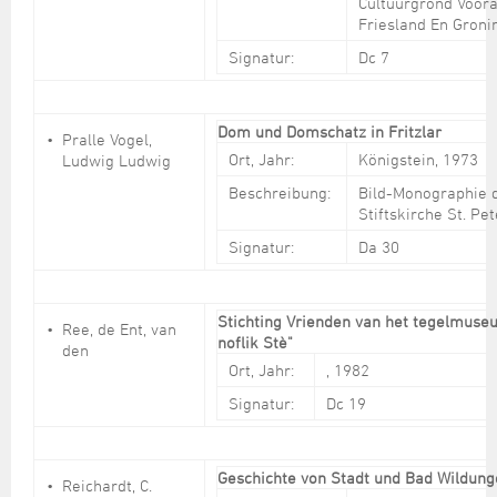
Cultuurgrond Voora
Friesland En Groni
Signatur:
Dc 7
Dom und Domschatz in Fritzlar
Pralle Vogel,
Ort, Jahr:
Königstein, 1973
Ludwig Ludwig
Beschreibung:
Bild-Monographie 
Stiftskirche St. Pet
Signatur:
Da 30
Stichting Vrienden van het tegelmuseu
Ree, de Ent, van
noflik Stè"
den
Ort, Jahr:
, 1982
Signatur:
Dc 19
Geschichte von Stadt und Bad Wildun
Reichardt, C.