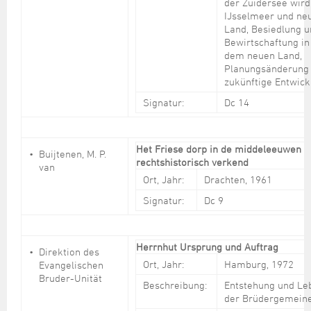
der Zuidersee wird
IJsselmeer und ne
Land, Besiedlung 
Bewirtschaftung in
dem neuen Land,
Planungsänderung
zukünftige Entwick
Signatur:
Dc 14
Het Friese dorp in de middeleeuwen
Buijtenen, M. P.
rechtshistorisch verkend
van
Ort, Jahr:
Drachten, 1961
Signatur:
Dc 9
Herrnhut Ursprung und Auftrag
Direktion des
Ort, Jahr:
Hamburg, 1972
Evangelischen
Bruder-Unität
Beschreibung:
Entstehung und Le
der Brüdergemein