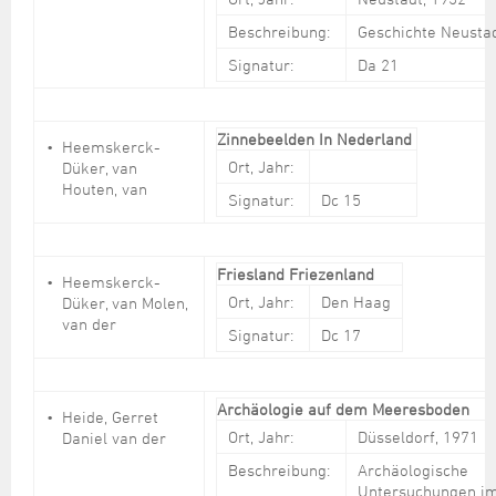
Beschreibung:
Geschichte Neusta
Signatur:
Da 21
Zinnebeelden In Nederland
Heemskerck-
Ort, Jahr:
Düker, van
Houten, van
Signatur:
Dc 15
Friesland Friezenland
Heemskerck-
Ort, Jahr:
Den Haag
Düker, van Molen,
van der
Signatur:
Dc 17
Archäologie auf dem Meeresboden
Heide, Gerret
Ort, Jahr:
Düsseldorf, 1971
Daniel van der
Beschreibung:
Archäologische
Untersuchungen i