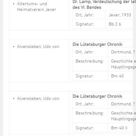
Dr. Lamp, Verdeutschung der la
Altertums- und
des VI. Bandes
Heimatverein Jever
Ort, Jahr:
Jever, 1933
Signatur:
Bb 2 6
Die Lütetsburger Chronik
Alvensleben, Udo von
Ort, Jahr:
Dortmund, ?
Beschreibung:
Geschichte e
Häuptlingsg
Signatur:
Bm 40
Die Lütetsburger Chronik
Alvensleben, Udo von
Ort, Jahr:
Dortmund, ?
Beschreibung:
Geschichte e
Häuptlingsg
Signatur:
Bm 40 II