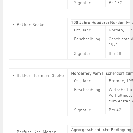
Signatur:
Bn 132
100 Jahre Reederei Norden-Fri
Bakker, Soeke
Ort, Jahr:
Norden, 197
Beschreibung:
Geschichte 
1971
Signatur:
Bm 38
Norderney Vom Fischerdorf zu
Bakker, Hermann Soeke
Ort, Jahr:
Bremen, 19
Beschreibung:
Wirtschaftli
Verhältnisse
zum ersten 
Signatur:
Bm 42
Agrargeschichtliche Bedingungen
Barfuss, Karl Marten