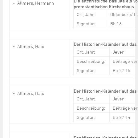
Die altchristliche Basilika als V
Allmers, Hermann
protestantischen Kirchenbaus
Ort, Jahr:
Oldenburg/ Le
Signatur:
Bh 16
Der Historien-Kalender auf das
Allmers, Hajo
Ort, Jahr:
Jever
Beschreibung:
Beiträge ve
Signatur:
Ba 27 15
Der Historien-Kalender auf das
Allmers, Hajo
Ort, Jahr:
Jever
Beschreibung:
Beiträge ve
Signatur:
Ba 27 14
Der Historien-Kalender auf das