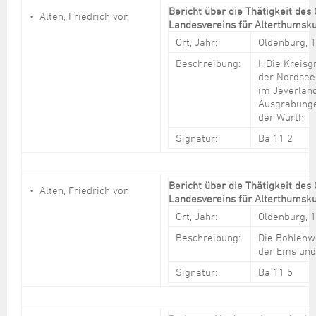
Bericht über die Thätigkeit des
Alten, Friedrich von
Landesvereins für Alterthumsku
Ort, Jahr:
Oldenburg, 
Beschreibung:
I. Die Kreis
der Nordsee
im Jeverland
Ausgrabunge
der Wurth
Signatur:
Ba 11 2
Bericht über die Thätigkeit des
Alten, Friedrich von
Landesvereins für Alterthumsku
Ort, Jahr:
Oldenburg, 
Beschreibung:
Die Bohlenw
der Ems un
Signatur:
Ba 11 5