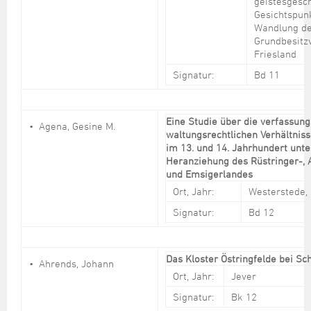
geistesgesch
Gesichtspunk
Wandlung d
Grundbesitzv
Friesland
Signatur:
Bd 11
Eine Studie über die verfassung
Agena, Gesine M.
waltungsrechtlichen Verhältnis
im 13. und 14. Jahrhundert unte
Heranziehung des Rüstringer-, 
und Emsigerlandes
Ort, Jahr:
Westerstede,
Signatur:
Bd 12
Das Kloster Östringfelde bei S
Ahrends, Johann
Ort, Jahr:
Jever
Signatur:
Bk 12