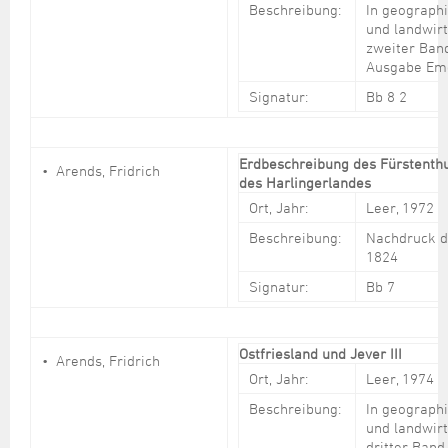
Beschreibung:
In geographi
und landwirt
zweiter Ban
Ausgabe Em
Signatur:
Bb 8 2
Erdbeschreibung des Fürstenth
Arends, Fridrich
des Harlingerlandes
Ort, Jahr:
Leer, 1972
Beschreibung:
Nachdruck 
1824
Signatur:
Bb 7
Ostfriesland und Jever III
Arends, Fridrich
Ort, Jahr:
Leer, 1974
Beschreibung:
In geographi
und landwirt
dritter Band