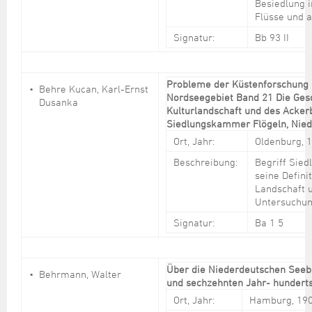
Besiedlung 
Flüsse und 
Signatur:
Bb 93 II
Probleme der Küstenforschung 
Behre Kucan, Karl-Ernst
Nordseegebiet Band 21 Die Ges
Dusanka
Kulturlandschaft und des Acker
Siedlungskammer Flögeln, Nie
Ort, Jahr:
Oldenburg, 
Beschreibung:
Begriff Sie
seine Defini
Landschaft 
Untersuchun
Signatur:
Ba 1 5
Über die Niederdeutschen Seeb
Behrmann, Walter
und sechzehnten Jahr- hundert
Ort, Jahr:
Hamburg, 19