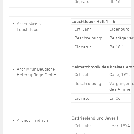
Signatur:
Bb 16
Leuchtfeuer Heft 1 - 6
Arbeitskreis
Ort, Jahr:
Oldenburg, 
Leuchtfeuer
Beschreibung:
Beiträge ve
Signatur:
Ba 18 1
Heimatchronik des Kreises A
Archiv für Deutsche
Ort, Jahr:
Celle, 1975
Heimatpflege GmbH
Beschreibung:
Vergangenhe
des Ammerl
Signatur:
Bn 86
Ostfriesland und Jever I
Arends, Fridrich
Ort, Jahr:
Leer, 1974