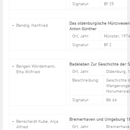
Signatur:
Bf 25
Das oldenburgische Münzwesen 
Bendig, Hanfried
Anton Günther
Ort, Jahr:
Münster, 197
Signatur:
Bf 2
Badeleben Zur Geschichte der S
Bengen Wördemann,
Ort, Jahr:
Oldenburg, 
Etta Wilfried
Beschreibung:
Geschichte 
Wangerooge, 
Horumersiel
Signatur:
Bb 66
Bremerhaven und Umgebung 18
Benscheidt Kube, Anja
Ort, Jahr:
Bremerhave
Alfred