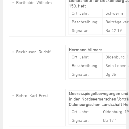
Monatshefte für Mecklenburg Ju
Bartholdn, Wilhelm
150. Heft
Ort, Jahr:
Schwerin
Beschreibung:
Beiträge ve
Signatur:
Ba 42 19
Hermann Allmers
Beckhusen, Rudolf
Ort, Jahr:
Oldenburg, 
Beschreibung:
Sein Leben 
Signatur:
Bg 36
Meeresspiegelbewegungen und 
Behre, Karl-Ernst
in den Nordseemarschen Vorträ
Oldenburgischen Landschaft He
Ort, Jahr:
Oldenburg, 1
Signatur:
Ba 17 1