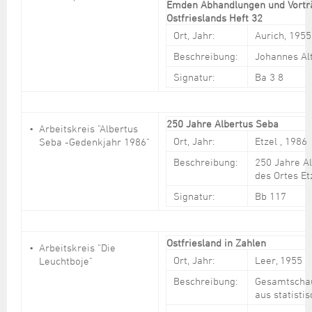
Emden Abhandlungen und Vorträ
Ostfrieslands Heft 32
Ort, Jahr:
Aurich, 1955
Beschreibung:
Johannes Al
Signatur:
Ba 3 8
250 Jahre Albertus Seba
Arbeitskreis "Albertus
Ort, Jahr:
Etzel , 1986
Seba -Gedenkjahr 1986"
Beschreibung:
250 Jahre A
des Ortes Et
Signatur:
Bb 117
Ostfriesland in Zahlen
Arbeitskreis "Die
Ort, Jahr:
Leer, 1955
Leuchtboje"
Beschreibung:
Gesamtschau
aus statistis