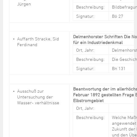
Jürgen
Beschreibung:
Bildbefragu
Signatur:
Bö 27
Delmenhorster Schriften Die N
Auffarth Stracke, Sid
für ein Industriedenkmal
Ferdinand
Ort, Jahr:
Delmenhorst
Beschreibung:
Die Geschich
Signatur:
Bn 131
Beantwortung der im allerhöchs
Ausschuß zur
Februar 1892 gestellten Frage B
Untersuchung der
Elbstromgebiet
Wasser- verhältnisse
Ort, Jahr:
Beschreibung:
Welche Maß
angewendet 
Zukunft der
und den Üb