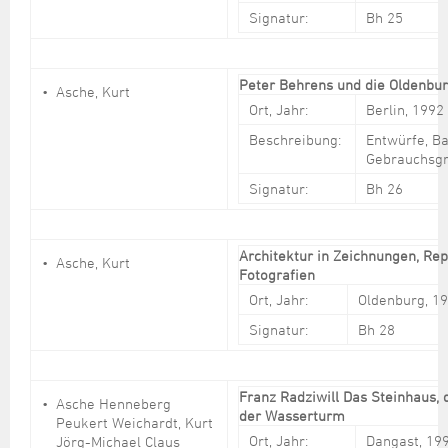
Signatur:
Bh 25
Peter Behrens und die Oldenbu
Asche, Kurt
Ort, Jahr:
Berlin, 1992
Beschreibung:
Entwürfe, Ba
Gebrauchsgr
Signatur:
Bh 26
Architektur in Zeichnungen, Re
Asche, Kurt
Fotografien
Ort, Jahr:
Oldenburg, 1
Signatur:
Bh 28
Franz Radziwill Das Steinhaus, d
Asche Henneberg
der Wasserturm
Peukert Weichardt, Kurt
Ort, Jahr:
Dangast, 19
Jörg-Michael Claus