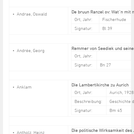
De bruun Ranzel ov: Wat`n mit
Andrae, Oswald
Ort, Jahr:
Fischerhude
Signatur:
Bl 39
Remmer von Seediek und seine
Andrée, Georg
Ort, Jahr:
Signatur:
Bn 27
Die Lambertikirche zu Aurich
Anklam
Ort, Jahr:
Aurich, 1928
Beschreibung:
Geschichte d
Signatur:
Bm 45
Die politische Wirksamkeit des 
Antholz, Heinz