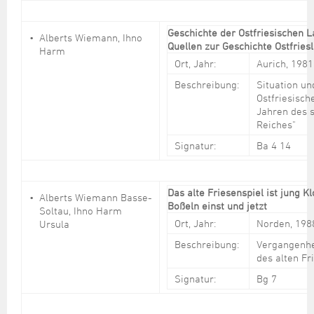
Geschichte der Ostfriesischen L
Alberts Wiemann, Ihno
Quellen zur Geschichte Ostfries
Harm
Ort, Jahr:
Aurich, 1981
Beschreibung:
Situation un
Ostfriesisch
Jahren des s
Reiches"
Signatur:
Ba 4 14
Das alte Friesenspiel ist jung K
Alberts Wiemann Basse-
Boßeln einst und jetzt
Soltau, Ihno Harm
Ort, Jahr:
Norden, 198
Ursula
Beschreibung:
Vergangenhe
des alten Fr
Signatur:
Bg 7