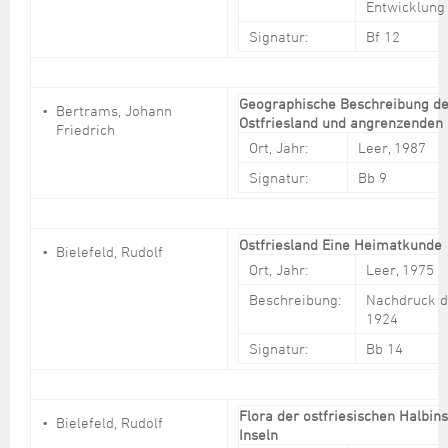
Entwicklung
Signatur:
Bf 12
Geographische Beschreibung d
Bertrams, Johann
Ostfriesland und angrenzenden
Friedrich
Ort, Jahr:
Leer, 1987
Signatur:
Bb 9
Ostfriesland Eine Heimatkund
Bielefeld, Rudolf
Ort, Jahr:
Leer, 1975
Beschreibung:
Nachdruck d
1924
Signatur:
Bb 14
Flora der ostfriesischen Halbin
Bielefeld, Rudolf
Inseln