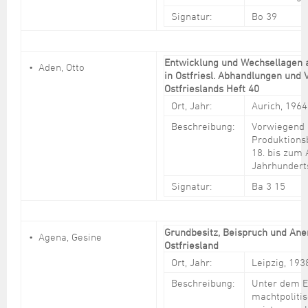
Steuer- und Abgabenangelegenheiten
Schulkindergarten
Schule
Wirtschaftsstruktur
Kulturzentrum Pumpwerk
Signatur:
Bo 39
Formulare
Regionale Kooperationen
Stadt Wilhelmshaven
Unterkünfte
Umwelt-, Natur- und Klimaschutz
Stadtarchiv
Sterbefall
Maritime Meile
Online-Terminvergabe
Unternehmensnachfolge
Verkehr und Mobilität
Stadtbibliothek
Studium
Museen und Ausstellungen
Politik & Verwaltung
Unterstützung für ExistenzgründerInnen
Entwicklung und Wechsellagen
Aden, Otto
Wohnen, Bauen
Volkshochschule
in Ostfriesl. Abhandlungen und 
Umzug und Neubürger
Schiffe, Häfen und Meer erleben
Pressemitteilungen
Zukunftsregion JadeBay
Ostfrieslands Heft 40
Wahlen
Weiterbildung
Wohnen und Verbrauchen
Sportangebot
Ort, Jahr:
Aurich, 1964
Ratsinformationssystem
Städtepartnerschaften
Beschreibung:
Vorwiegend 
Städtische Dienststellen
Produktionsb
Stadtpark
18. bis zum 
Stadtrecht
Jahrhundert
Tag des offenen Denkmals
Telefonverzeichnis
Signatur:
Ba 3 15
Veranstaltungsorte
Grundbesitz, Beispruch und Ane
Agena, Gesine
Ostfriesland
Ort, Jahr:
Leipzig, 193
Beschreibung:
Unter dem E
machtpoliti