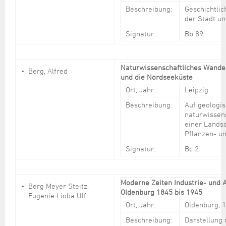
Beschreibung:
Geschichtli
der Stadt u
Signatur:
Bb 89
Naturwissenschaftliches Wande
Berg, Alfred
und die Nordseeküste
Ort, Jahr:
Leipzig
Beschreibung:
Auf geologi
naturwissens
einer Lands
Pflanzen- un
Signatur:
Bc 2
Moderne Zeiten Industrie- und A
Berg Meyer Steitz,
Oldenburg 1845 bis 1945
Eugenie Lioba Ulf
Ort, Jahr:
Oldenburg, 
Beschreibung:
Darstellung 