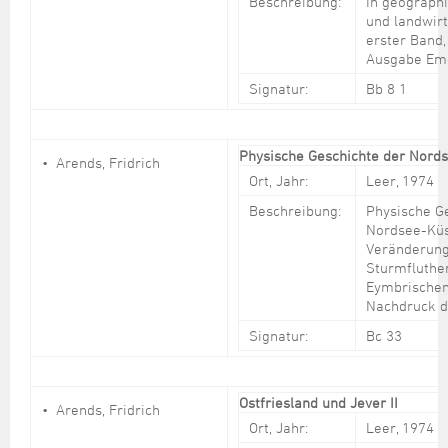
Beschreibung:
In geographi
und landwirt
erster Band
Ausgabe Em
Signatur:
Bb 8 1
Physische Geschichte der Nord
Arends, Fridrich
Ort, Jahr:
Leer, 1974
Beschreibung:
Physische G
Nordsee-Küs
Veränderung
Sturmfluthen
Eymbrischen 
Nachdruck d
Signatur:
Bc 33
Ostfriesland und Jever II
Arends, Fridrich
Ort, Jahr:
Leer, 1974