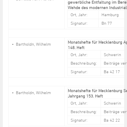
gewerbliche Entfaltung im Bere
Wehde des modernen Industri
Ort, Jahr:
Hamburg
Signatur:
Bn 77
Monatshefte für Mecklenburg Ap
Bartholdn, Wilhelm
148. Heft
Ort, Jahr:
Schwerin
Beschreibung:
Beiträge ve
Signatur:
Ba 42 17
Monatshefte für Mecklenburg S
Bartholdn, Wilhelm
Jahrgang 153. Heft
Ort, Jahr:
Schwerin
Beschreibung:
Beiträge ve
Signatur:
Ba 42 22