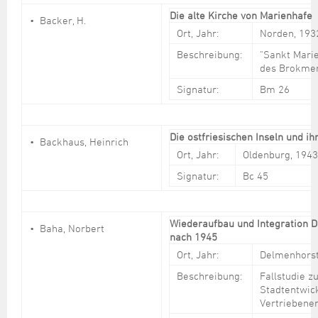
Die alte Kirche von Marienhafe
Backer, H.
Ort, Jahr:
Norden, 193
Beschreibung:
"Sankt Marien
des Brokme
Signatur:
Bm 26
Die ostfriesischen Inseln und i
Backhaus, Heinrich
Ort, Jahr:
Oldenburg, 1943
Signatur:
Bc 45
Wiederaufbau und Integration D
Baha, Norbert
nach 1945
Ort, Jahr:
Delmenhorst
Beschreibung:
Fallstudie z
Stadtentwic
Vertriebene