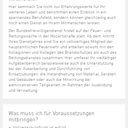
Steuer- und Abgabenangelegenheiten
Schulkindergarten
Schule
Wirtschaftsstruktur
Kulturzentrum Pumpwerk
Hier sammeln Sie nicht nur Erfahrungswerte für Ihr
Formulare
Regionale Kooperationen
Stadt Wilhelmshaven
Unterkünfte
Umwelt-, Natur- und Klimaschutz
Stadtarchiv
weiteres Leben und bekommen einen Einblick in ein
Sterbefall
Maritime Meile
Online-Terminvergabe
Unternehmensnachfolge
spannendes Berufsfeld, sondern können gleichzeitig auch
Verkehr und Mobilität
Stadtbibliothek
Studium
Museen und Ausstellungen
noch einen Dienst an Ihrem Mitmenschen leisten.
Politik & Verwaltung
Unterstützung für ExistenzgründerInnen
Wohnen, Bauen
Volkshochschule
Der Bundesfreiwilligendienst findet auf der Feuer- und
Umzug und Neubürger
Schiffe, Häfen und Meer erleben
Pressemitteilungen
Zukunftsregion JadeBay
Rettungswache in der Mozartstraße statt. Ab dem Antritt
Wahlen
Weiterbildung
Ihres Dienstjahres sind Sie ein vollwertiges Mitglied der
Wohnen und Verbrauchen
Sportangebot
Ratsinformationssystem
hauptamtlichen Feuerwehr und arbeiten sowohl mit den
Städtepartnerschaften
Kolleginnen und Kollegen des Brandschutzes als auch des
Städtische Dienststellen
Rettungsdienstes zusammen. Hier umfasst Ihr vielfältiger
Stadtpark
Aufgabenbereich beispielsweise auch die Unterstützung
Stadtrecht
bei der Ausarbeitung und Durchführung von
Tag des offenen Denkmals
Telefonverzeichnis
Einsatzübungen, die Instandhaltung von Material, Geräten
und Gebäuden oder auch die Mitwirkung bei
Veranstaltungsorte
administrativen Tätigkeiten im Rahmen der Ausbildung
und Verwaltung.
Was muss ich für Voraussetzungen
mitbringen?
Vollzeitschulpflicht ist erfüllt