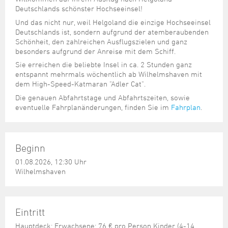
Steuer- und Abgabenangelegenheiten
Schulkindergarten
Schule
Wirtschaftsstruktur
Kulturzentrum Pumpwerk
Deutschlands schönster Hochseeinsel!
Formulare
Regionale Kooperationen
Stadt Wilhelmshaven
Unterkünfte
Umwelt-, Natur- und Klimaschutz
Stadtarchiv
Und das nicht nur, weil Helgoland die einzige Hochseeinsel
Sterbefall
Maritime Meile
Online-Terminvergabe
Unternehmensnachfolge
Deutschlands ist, sondern aufgrund der atemberaubenden
Verkehr und Mobilität
Stadtbibliothek
Studium
Museen und Ausstellungen
Schönheit, den zahlreichen Ausflugszielen und ganz
Politik & Verwaltung
Unterstützung für ExistenzgründerInnen
besonders aufgrund der Anreise mit dem Schiff.
Wohnen, Bauen
Volkshochschule
Umzug und Neubürger
Schiffe, Häfen und Meer erleben
Pressemitteilungen
Zukunftsregion JadeBay
Sie erreichen die beliebte Insel in ca. 2 Stunden ganz
Wahlen
Weiterbildung
Wohnen und Verbrauchen
Sportangebot
entspannt mehrmals wöchentlich ab Wilhelmshaven mit
Ratsinformationssystem
dem High-Speed-Katmaran "Adler Cat".
Städtepartnerschaften
Städtische Dienststellen
Die genauen Abfahrtstage und Abfahrtszeiten, sowie
eventuelle Fahrplanänderungen, finden Sie im
Fahrplan
.
Stadtpark
Stadtrecht
Tag des offenen Denkmals
Telefonverzeichnis
Veranstaltungsorte
Beginn
01.08.2026, 12:30 Uhr
Wilhelmshaven
Eintritt
Hauptdeck: Erwachsene: 76 € pro Person Kinder (4-14