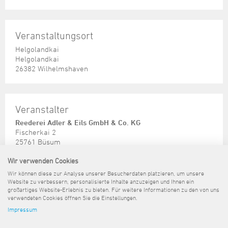
Veranstaltungsort
Helgolandkai
Helgolandkai
26382 Wilhelmshaven
Veranstalter
Reederei Adler & Eils GmbH & Co. KG
Fischerkai 2
25761 Büsum
Wir verwenden Cookies
Telefon: + 49 48 34 / 36 12
info@adler-eils.de
Wir können diese zur Analyse unserer Besucherdaten platzieren, um unsere
http://www.adler-eils.de/
Website zu verbessern, personalisierte Inhalte anzuzeigen und Ihnen ein
großartiges Website-Erlebnis zu bieten. Für weitere Informationen zu den von uns
verwendeten Cookies öffnen Sie die Einstellungen.
Impressum
Sitemap
Kontakt
Impressum
Datenschutz
Barrierefreiheit
Pressemeldungen