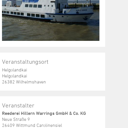
Veranstaltungsort
Helgolandkai
Helgolandkai
26382 Wilhelmshaven
Veranstalter
Reederei Hillern Warrings GmbH & Co. KG
Neue Straße 9
26409 Wittmund Carolinensiel