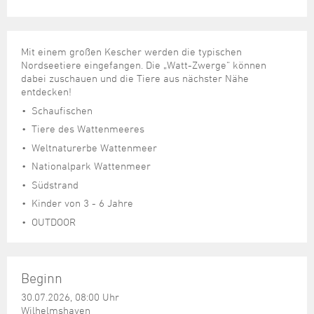
Steuer- und Abgabenangelegenheiten
Schulkindergarten
Schule
Wirtschaftsstruktur
Kulturzentrum Pumpwerk
Formulare
Regionale Kooperationen
Stadt Wilhelmshaven
Unterkünfte
Umwelt-, Natur- und Klimaschutz
Stadtarchiv
Sterbefall
Maritime Meile
Online-Terminvergabe
Unternehmensnachfolge
Verkehr und Mobilität
Stadtbibliothek
Mit einem großen Kescher werden die typischen
Studium
Museen und Ausstellungen
Politik & Verwaltung
Unterstützung für ExistenzgründerInnen
Nordseetiere eingefangen. Die „Watt-Zwerge“ können
Wohnen, Bauen
Volkshochschule
dabei zuschauen und die Tiere aus nächster Nähe
Umzug und Neubürger
Schiffe, Häfen und Meer erleben
Pressemitteilungen
Zukunftsregion JadeBay
entdecken!
Wahlen
Weiterbildung
Wohnen und Verbrauchen
Sportangebot
Ratsinformationssystem
Schaufischen
Städtepartnerschaften
Tiere des Wattenmeeres
Städtische Dienststellen
Weltnaturerbe Wattenmeer
Stadtpark
Stadtrecht
Nationalpark Wattenmeer
Tag des offenen Denkmals
Telefonverzeichnis
Südstrand
Veranstaltungsorte
Kinder von 3 - 6 Jahre
OUTDOOR
Beginn
30.07.2026, 08:00 Uhr
Wilhelmshaven