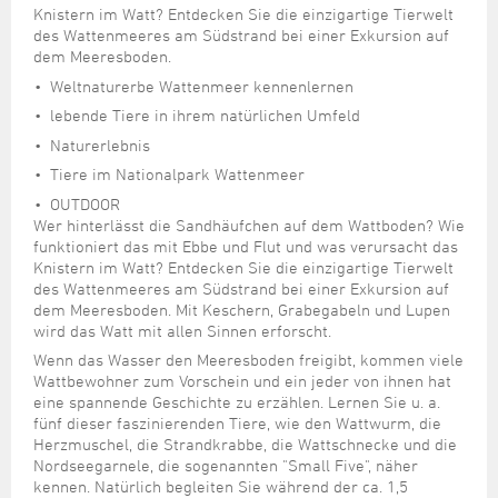
Steuer- und Abgabenangelegenheiten
Schulkindergarten
Knistern im Watt? Entdecken Sie die einzigartige Tierwelt
Schule
Wirtschaftsstruktur
Kulturzentrum Pumpwerk
Formulare
Regionale Kooperationen
Stadt Wilhelmshaven
Unterkünfte
des Wattenmeeres am Südstrand bei einer Exkursion auf
Umwelt-, Natur- und Klimaschutz
Stadtarchiv
Sterbefall
Maritime Meile
dem Meeresboden.
Online-Terminvergabe
Unternehmensnachfolge
Verkehr und Mobilität
Stadtbibliothek
Weltnaturerbe Wattenmeer kennenlernen
Studium
Museen und Ausstellungen
Politik & Verwaltung
Unterstützung für ExistenzgründerInnen
Wohnen, Bauen
Volkshochschule
lebende Tiere in ihrem natürlichen Umfeld
Umzug und Neubürger
Schiffe, Häfen und Meer erleben
Pressemitteilungen
Zukunftsregion JadeBay
Naturerlebnis
Wahlen
Weiterbildung
Wohnen und Verbrauchen
Sportangebot
Ratsinformationssystem
Tiere im Nationalpark Wattenmeer
Städtepartnerschaften
OUTDOOR
Städtische Dienststellen
Wer hinterlässt die Sandhäufchen auf dem Wattboden? Wie
Stadtpark
funktioniert das mit Ebbe und Flut und was verursacht das
Stadtrecht
Knistern im Watt? Entdecken Sie die einzigartige Tierwelt
Tag des offenen Denkmals
Telefonverzeichnis
des Wattenmeeres am Südstrand bei einer Exkursion auf
Veranstaltungsorte
dem Meeresboden. Mit Keschern, Grabegabeln und Lupen
wird das Watt mit allen Sinnen erforscht.
Wenn das Wasser den Meeresboden freigibt, kommen viele
Wattbewohner zum Vorschein und ein jeder von ihnen hat
eine spannende Geschichte zu erzählen. Lernen Sie u. a.
fünf dieser faszinierenden Tiere, wie den Wattwurm, die
Herzmuschel, die Strandkrabbe, die Wattschnecke und die
Nordseegarnele, die sogenannten "Small Five", näher
kennen. Natürlich begleiten Sie während der ca. 1,5