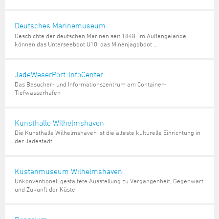
Steuer- und Abgabenangelegenheiten
Schulkindergarten
Schule
Wirtschaftsstruktur
Kulturzentrum Pumpwerk
Formulare
Regionale Kooperationen
Stadt Wilhelmshaven
Unterkünfte
Umwelt-, Natur- und Klimaschutz
Stadtarchiv
Sterbefall
Maritime Meile
Deutsches Marinemuseum
Online-Terminvergabe
Unternehmensnachfolge
Verkehr und Mobilität
Stadtbibliothek
Geschichte der deutschen Marinen seit 1848. Im Außengelände
Studium
Museen und Ausstellungen
können das Unterseeboot U10, das Minenjagdboot ...
Politik & Verwaltung
Unterstützung für ExistenzgründerInnen
Wohnen, Bauen
Volkshochschule
Umzug und Neubürger
Schiffe, Häfen und Meer erleben
Pressemitteilungen
Zukunftsregion JadeBay
Wahlen
Weiterbildung
Wohnen und Verbrauchen
Sportangebot
JadeWeserPort-InfoCenter
Ratsinformationssystem
Das Besucher- und Informationszentrum am Container-
Städtepartnerschaften
Tiefwasserhafen
Städtische Dienststellen
Stadtpark
Stadtrecht
Tag des offenen Denkmals
Kunsthalle Wilhelmshaven
Telefonverzeichnis
Die Kunsthalle Wilhelmshaven ist die älteste kulturelle Einrichtung in
Veranstaltungsorte
der Jadestadt.
Küstenmuseum Wilhelmshaven
Unkonventionell gestaltete Ausstellung zu Vergangenheit, Gegenwart
und Zukunft der Küste.