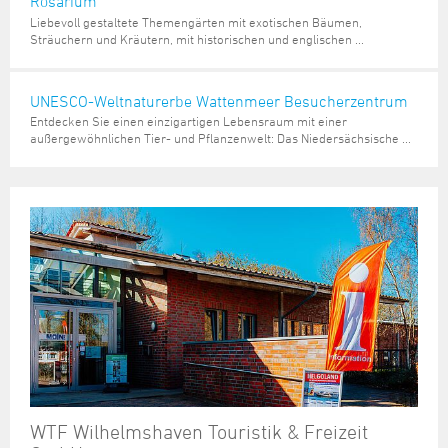
Rosarium
Liebevoll gestaltete Themengärten mit exotischen Bäumen,
Sträuchern und Kräutern, mit historischen und englischen ...
UNESCO-Weltnaturerbe Wattenmeer Besucherzentrum
Entdecken Sie einen einzigartigen Lebensraum mit einer
außergewöhnlichen Tier- und Pflanzenwelt: Das Niedersächsische ...
WTF Wilhelmshaven Touristik & Freizeit