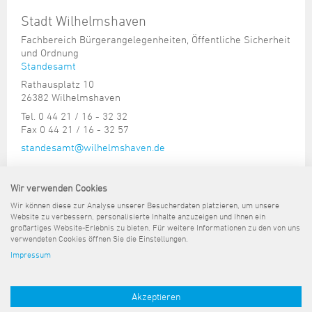
Stadt Wilhelmshaven
Fachbereich Bürgerangelegenheiten, Öffentliche Sicherheit
und Ordnung
Standesamt
Rathausplatz 10
26382 Wilhelmshaven
Tel. 0 44 21 / 16 - 32 32
Fax 0 44 21 / 16 - 32 57
standesamt@wilhelmshaven.de
RATRiUM (ehemals City-Haus)
Wir verwenden Cookies
2. Etage
Wir können diese zur Analyse unserer Besucherdaten platzieren, um unsere
Sprechzeiten: Nach Vereinbarung.
Website zu verbessern, personalisierte Inhalte anzuzeigen und Ihnen ein
großartiges Website-Erlebnis zu bieten. Für weitere Informationen zu den von uns
verwendeten Cookies öffnen Sie die Einstellungen.
Impressum
Sitemap
Kontakt
Impressum
Datenschutz
Barrierefreiheit
Pressemeldungen
Akzeptieren