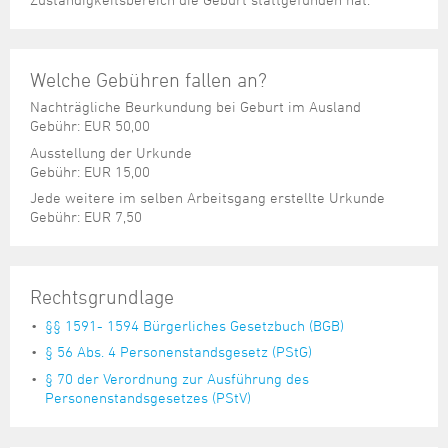
Steuer- und Abgabenangelegenheiten
Schulkindergarten
Schule
Wirtschaftsstruktur
Kulturzentrum Pumpwerk
Formulare
Regionale Kooperationen
Stadt Wilhelmshaven
Unterkünfte
Umwelt-, Natur- und Klimaschutz
Stadtarchiv
Sterbefall
Maritime Meile
Online-Terminvergabe
Unternehmensnachfolge
Verkehr und Mobilität
Stadtbibliothek
Welche Gebühren fallen an?
Studium
Museen und Ausstellungen
Politik & Verwaltung
Unterstützung für ExistenzgründerInnen
Wohnen, Bauen
Volkshochschule
Nachträgliche Beurkundung bei Geburt im Ausland
Umzug und Neubürger
Schiffe, Häfen und Meer erleben
Pressemitteilungen
Zukunftsregion JadeBay
Gebühr: EUR 50,00
Wahlen
Weiterbildung
Wohnen und Verbrauchen
Sportangebot
Ausstellung der Urkunde
Ratsinformationssystem
Gebühr: EUR 15,00
Städtepartnerschaften
Städtische Dienststellen
Jede weitere im selben Arbeitsgang erstellte Urkunde
Stadtpark
Gebühr: EUR 7,50
Stadtrecht
Tag des offenen Denkmals
Telefonverzeichnis
Veranstaltungsorte
Rechtsgrundlage
§§ 1591- 1594 Bürgerliches Gesetzbuch (BGB)
§ 56 Abs. 4 Personenstandsgesetz (PStG)
§ 70 der Verordnung zur Ausführung des
Personenstandsgesetzes (PStV)