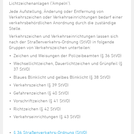
Steuer- und Abgabenangelegenheiten
Schulkindergarten
Lichtzeichenanlagen ("Ampeln").
Schule
Wirtschaftsstruktur
Kulturzentrum Pumpwerk
Formulare
Regionale Kooperationen
Stadt Wilhelmshaven
Unterkünfte
Umwelt-, Natur- und Klimaschutz
Stadtarchiv
Jede Aufstellung, Änderung oder Entfernung von
Sterbefall
Maritime Meile
Verkehrszeichen oder Verkehrseinrichtungen bedarf einer
Online-Terminvergabe
Unternehmensnachfolge
Verkehr und Mobilität
Stadtbibliothek
verkehrsbehördlichen Anordnung durch die zuständige
Studium
Museen und Ausstellungen
Politik & Verwaltung
Unterstützung für ExistenzgründerInnen
Stelle.
Wohnen, Bauen
Volkshochschule
Umzug und Neubürger
Schiffe, Häfen und Meer erleben
Verkehrszeichen und Verkehrseinrichtungen lassen sich
Pressemitteilungen
Zukunftsregion JadeBay
Wahlen
Weiterbildung
nach der Straßenverkehrs-Ordnung (StVO) in folgende
Wohnen und Verbrauchen
Sportangebot
Ratsinformationssystem
Gruppen von Verkehrszeichen unterteilen:
Städtepartnerschaften
Zeichen und Weisungen der Polizeibeamten (§ 36 StVO)
Städtische Dienststellen
Stadtpark
Wechsellichtzeichen, Dauerlichtzeichen und Grünpfeil (§
Stadtrecht
37 StVO)
Tag des offenen Denkmals
Telefonverzeichnis
Blaues Blinklicht und gelbes Blinklicht (§ 38 StVO)
Veranstaltungsorte
Verkehrszeichen (§ 39 StVO)
Gefahrenzeichen (§ 40 StVO)
Vorschriftzeichen (§ 41 StVO)
Richtzeichen (§ 42 StVO)
Verkehrseinrichtungen (§ 43 StVO)
§ 36 Straßenverkehrs-Ordnung (StVO)