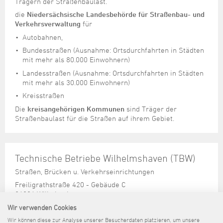
Trägern der Straßenbaulast.
die
Niedersächsische Landesbehörde für Straßenbau- und
Verkehrsverwaltung
für
Autobahnen,
Bundesstraßen (Ausnahme: Ortsdurchfahrten in Städten
mit mehr als 80.000 Einwohnern)
Landesstraßen (Ausnahme: Ortsdurchfahrten in Städten
mit mehr als 30.000 Einwohnern)
Kreisstraßen
Die
kreisangehörigen Kommunen
sind Träger der
Straßenbaulast für die Straßen auf ihrem Gebiet.
Technische Betriebe Wilhelmshaven (TBW)
Straßen, Brücken u. Verkehrseinrichtungen
Freiligrathstraße 420 - Gebäude C
26386 Wilhelmshaven
Tel. 0 44 21 / 16 - 45 02
Wir verwenden Cookies
Wir können diese zur Analyse unserer Besucherdaten platzieren, um unsere